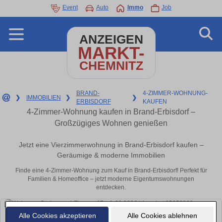
Event
Auto
Immo
Job
ANZEIGEN
MARKT-
CHEMNITZ
BRAND-
4-ZIMMER-WOHNUNG-
❯
IMMOBILIEN
❯
❯
ERBISDORF
KAUFEN
4-Zimmer-Wohnung kaufen in Brand-Erbisdorf –
Großzügiges Wohnen genießen
Jetzt eine Vierzimmerwohnung in Brand-Erbisdorf kaufen –
Geräumige & moderne Immobilien
Finde eine 4-Zimmer-Wohnung zum Kauf in Brand-Erbisdorf! Perfekt für
Familien & Homeoffice – jetzt moderne Eigentumswohnungen
entdecken.
Alle Cookies akzeptieren
Alle Cookies ablehnen