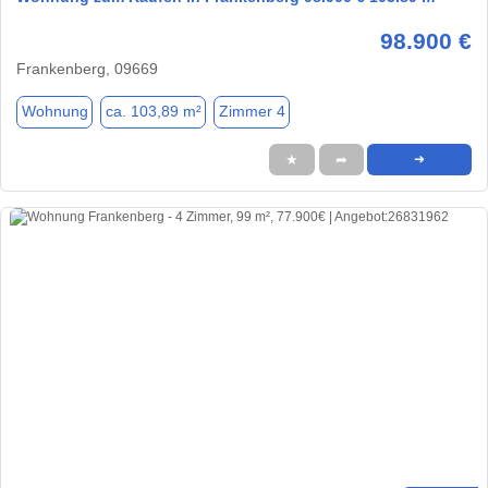
98.900 €
Frankenberg, 09669
Wohnung
ca. 103,89 m²
Zimmer 4
★
➦
➜