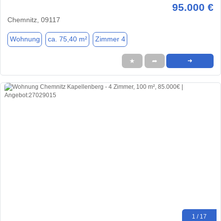
95.000 €
Chemnitz, 09117
Wohnung
ca. 75,40 m²
Zimmer 4
★
➦
➜
1 / 17