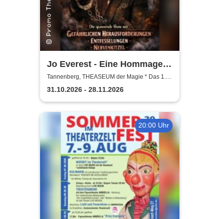
Jo Everest - Eine Hommage
an Houdini
Tannenberg, THEASEUM der Magie * Das 1.
Zaubertheater im Erzgebirge
31.10.2026 - 28.11.2026
20:00 Uhr