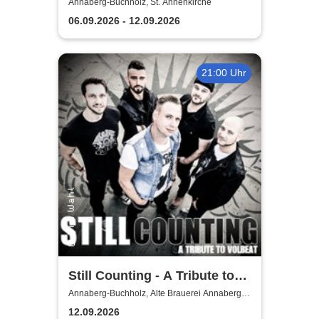
KlangWelten
Annaberg-Buchholz, St. Annenkirche
06.09.2026 - 12.09.2026
21:00 Uhr
Still Counting - A Tribute to
Volbeat
Annaberg-Buchholz, Alte Brauerei Annaberg-
Buchholz
12.09.2026