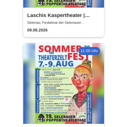
Laschis Kaspertheater |
Festwiese der Gelenauer
Gelenau, Festwiese der Gelenauer
Marionettenspiele
Marionettenspiele
09.08.2026
11:00 Uhr