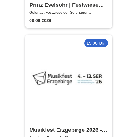
Prinz Eselsohr | Festwiese
der Gelenauer
Gelenau, Festwiese der Gelenauer
Marionettenspiele
Marionettenspiele
09.08.2026
19:00 Uhr
Musikfest Erzgebirge 2026 -