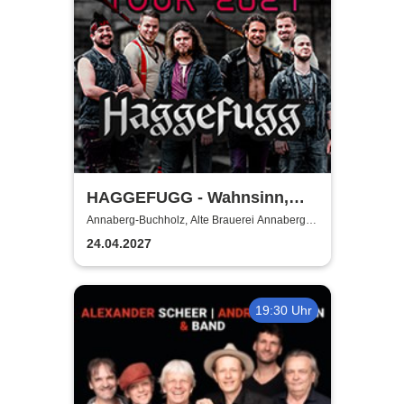
HAGGEFUGG - Wahnsinn,
Rock & Dudelsack Tour 2027
Annaberg-Buchholz, Alte Brauerei Annaberg-
Buchholz
24.04.2027
19:30 Uhr