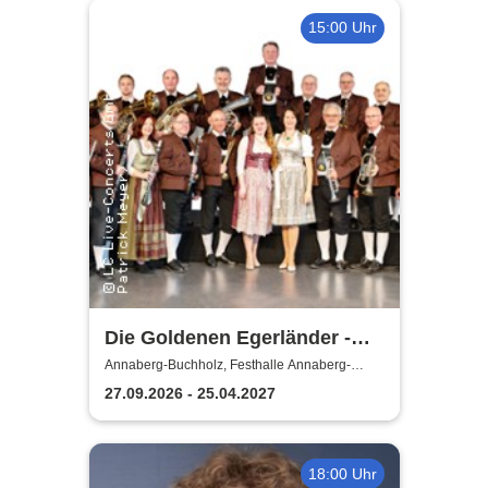
15:00 Uhr
Die Goldenen Egerländer -
Melodien aus dem Egerland
Annaberg-Buchholz, Festhalle Annaberg-
Buchholz
27.09.2026 - 25.04.2027
18:00 Uhr