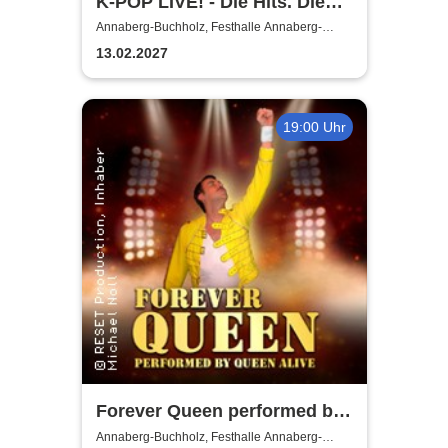
K-POP LIVE! - Die Hits. Die
Moves. Die Show.
Annaberg-Buchholz, Festhalle Annaberg-
Buchholz
13.02.2027
19:00 Uhr
Forever Queen performed by
Queen Alive
Annaberg-Buchholz, Festhalle Annaberg-