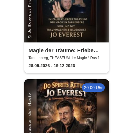
Magie der Träume: Erlebe
Magisches - Die neue
Tannenberg, THEASEUM der Magie * Das 1.
Zaubertheater im Erzgebirge
rätselhafte Show voller
26.09.2026 - 19.12.2026
Träume & Magie
20:00 Uhr