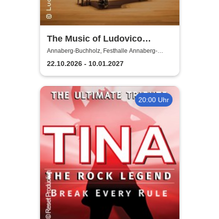
The Music of Ludovico
Einaudi: Tribute-
Annaberg-Buchholz, Festhalle Annaberg-
Buchholz
Klavierkonzert - Ludovico
22.10.2026 - 10.01.2027
Einaudi Tribute bei
Kerzenschein
20:00 Uhr