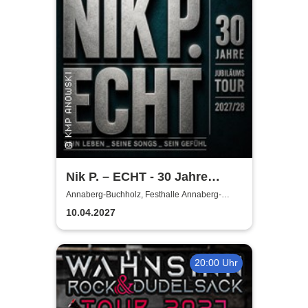
Nik P. – ECHT - 30 Jahre
Jubiläumstour 2027/28
Annaberg-Buchholz, Festhalle Annaberg-
Buchholz
10.04.2027
20:00 Uhr