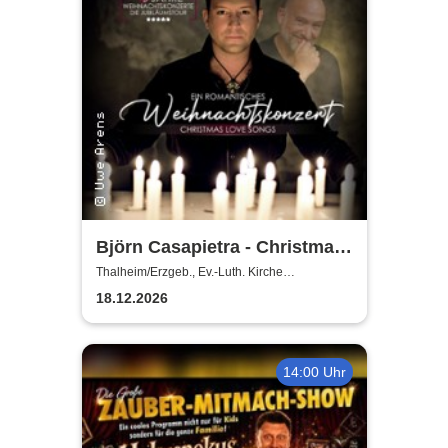
Björn Casapietra - Christmas
Love Songs
Thalheim/Erzgeb., Ev.-Luth. Kirche
Thalheim/Erzgeb.
18.12.2026
14:00 Uhr