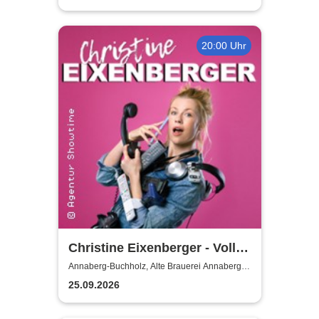
20:00 Uhr
Christine Eixenberger - Volle
Kontrolle
Annaberg-Buchholz, Alte Brauerei Annaberg-
Buchholz
25.09.2026