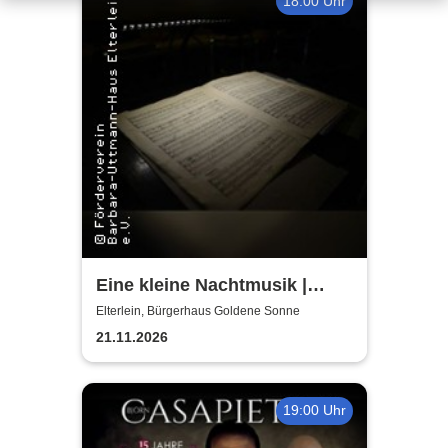
18:00 Uhr
Eine kleine Nachtmusik |
Vogtland Philharmonie Greiz-
Elterlein, Bürgerhaus Goldene Sonne
Reichenbach e.V.
21.11.2026
19:00 Uhr