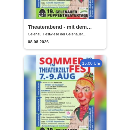
Theaterabend - mit dem
Figurentheater Ambrella aus
Gelenau, Festwiese der Gelenauer
Marionettenspiele
Hamburg
08.08.2026
15:00 Uhr