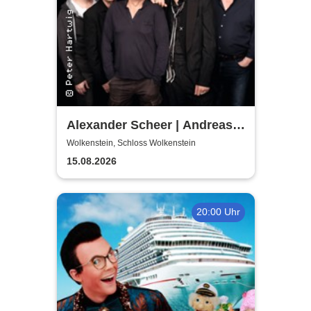
Alexander Scheer | Andreas
Dresen & Band spielen (nicht
Wolkenstein, Schloss Wolkenstein
nur) Gundermann
15.08.2026
20:00 Uhr