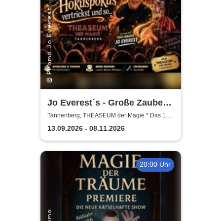
Jo Everest´s - Große Zauber-
Mitmach-Show | Hokuspokus
Tannenberg, THEASEUM der Magie * Das 1.
Zaubertheater im Erzgebirge
vertrickst und so
13.09.2026 - 08.11.2026
20:00 Uhr