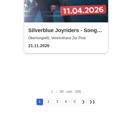
Silverblue Joyriders - Songs
by Roxette
Oberlungwitz, Vereinshaus Zur Post
21.11.2026
1 - 30 von 346
1
2
3
4
5
❯
❯❯