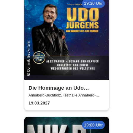
19:30 Uhr
Die Hommage an Udo
Jürgens - Das Konzert mit
Annaberg-Buchholz, Festhalle Annaberg-
Buchholz
Alex Parker
19.03.2027
19:00 Uhr