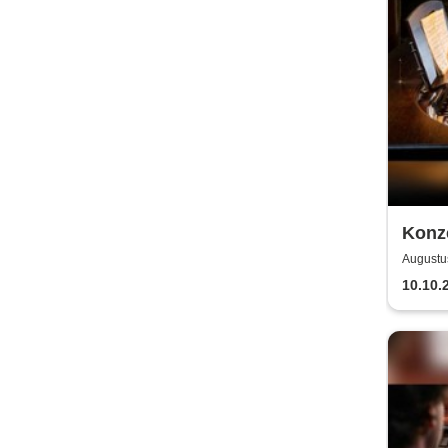
Konz
- Her
Augustus
10.10.