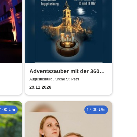
Adventszauber mit der 360
r
Grad Klangwelt |
Augustusburg, Kirche St. Petri
Weihnachtskonzert mit der
29.11.2026
360-Grad-Orgel
7:00 Uhr
17:00 Uhr