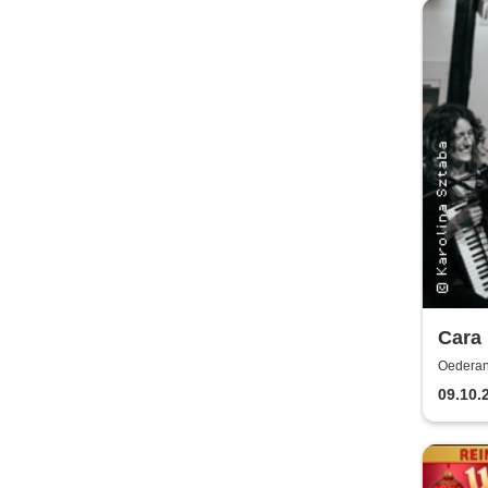
Cara 
Irlan
Oederan
09.10.