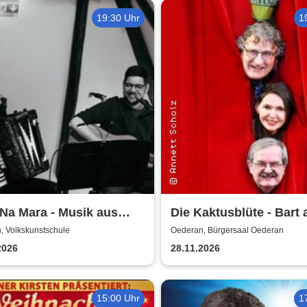
19:30 Uhr
1
Na Mara - Musik aus
Die Kaktusblüte - Bart 
d
, Volkskunstschule
Oederan, Bürgersaal Oederan
2026
28.11.2026
15:00 Uhr
1