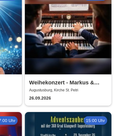
Weihekonzert - Markus &
Pascal Kaufmann
Augustusburg, Kirche St. Petri
26.09.2026
7:00 Uhr
15:00 Uhr