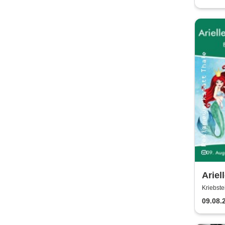
Ariell
Meer
Kriebst
Krieb
09.08.