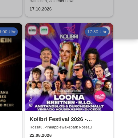
Lebensreise: Tour 2026
Hainichen, Goldener Löwe
17.10.2026
9:00 Uhr
17:30 Uhr
Kolibri Festival 2026 -
Sachsens Party-Festival
Rossau, Pineapplewakepark Rossau
22.08.2026