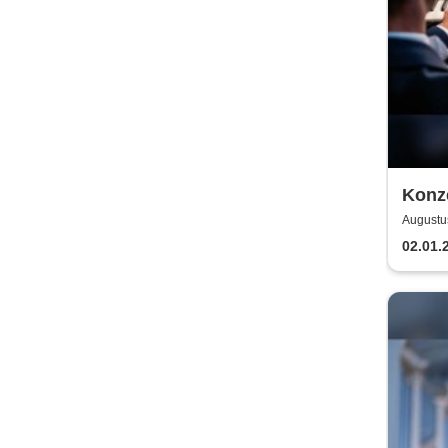
Konze
Kauf
Augustus
Welt
02.01.