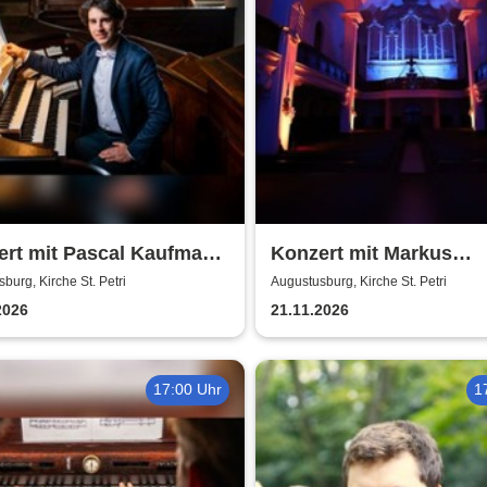
ert mit Pascal Kaufmann
Konzert mit Markus
bstgold
Kaufmann - Bilder eine
burg, Kirche St. Petri
Augustusburg, Kirche St. Petri
Ausstellung
2026
21.11.2026
17:00 Uhr
1