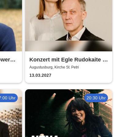
owers
Konzert mit Egle Rudokaite /
m
Balys VaitkusWalde
Augustusburg, Kirche St. Petri
13.03.2027
7:00 Uhr
20:30 Uhr