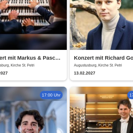
rt mit Markus & Pascal
Konzert mit Richard G
mann - Aus der Neuen
(London) - Liebestrau
burg, Kirche St. Petri
Augustusburg, Kirche St. Petri
2027
13.02.2027
17:00 Uhr
1