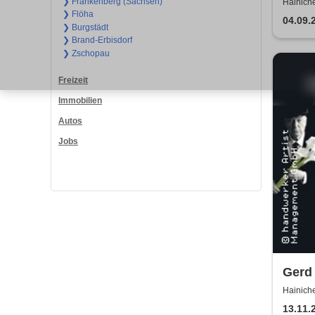
Exce
❯ Frankenberg (Sachsen)
Hainich
❯ Flöha
04.09.
❯ Burgstädt
❯ Brand-Erbisdorf
❯ Zschopau
Freizeit
Immobilien
Autos
Jobs
Gerd 
Hein
Hainich
13.11.