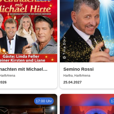
nachten mit Michael
Semino Rossi
 2026
 HarthArena
Hartha, HarthArena
2026
25.04.2027
17:00 Uhr
1