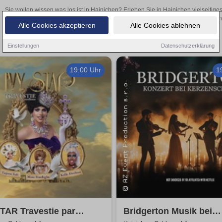
Sie wollen wissen was los ist in Hainichen? Erleben Sie in Hainichen vielseitig
Theateraufführungen oder aufregende Veranstaltungen in Hainichen – 
Alle Cookies akzeptieren
Alle Cookies ablehnen
Einstellungen
Datenschutzerklärung
19:00 Uhr
1
TAR Travestie par
Bridgerton Musik bei