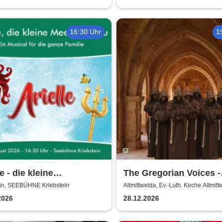
16:30 Uhr
1
e - die kleine
The Gregorian Voices -
jungfrau | Seebühne
Gregorianik zur
ein, SEEBÜHNE Kriebstein
Altmittweida, Ev.-Luth. Kirche Altmit
stein
Weihnachtszeit
2026
28.12.2026