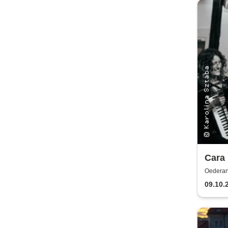
Cara 
Irlan
Oederan
09.10.