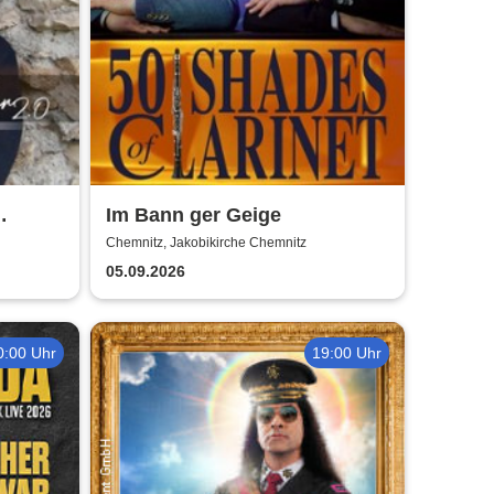
Im Bann ger Geige
er 2.0
Chemnitz, Jakobikirche Chemnitz
05.09.2026
0:00 Uhr
19:00 Uhr