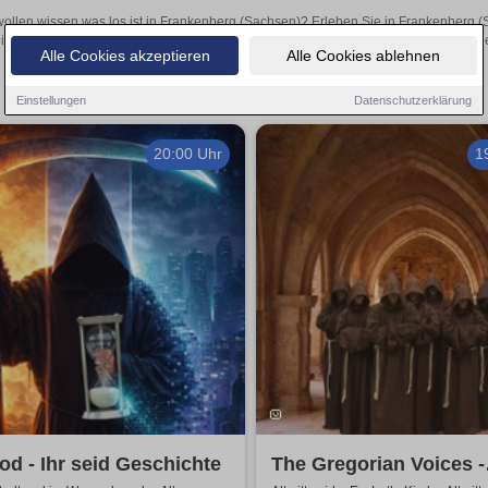
wollen wissen was los ist in Frankenberg (Sachsen)? Erleben Sie in Frankenberg (
inspirierende Theateraufführungen oder aufregende Veranstaltungen in Frankenber
Alle Cookies akzeptieren
Alle Cookies ablehnen
Einstellungen
Datenschutzerklärung
20:00 Uhr
1
od - Ihr seid Geschichte
The Gregorian Voices -