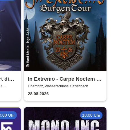
t die
In Extremo - Carpe Noctem -
Burgentour 2026
 /
Chemnitz, Wasserschloss Klaffenbach
28.08.2026
0:00 Uhr
18:00 Uhr