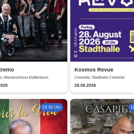
xtremo
Kosmos Revue
z, Wasserschloss Klaffenbach
Chemnitz, Stadthalle Chemnitz
2026
28.08.2026
19:30 Uhr
1