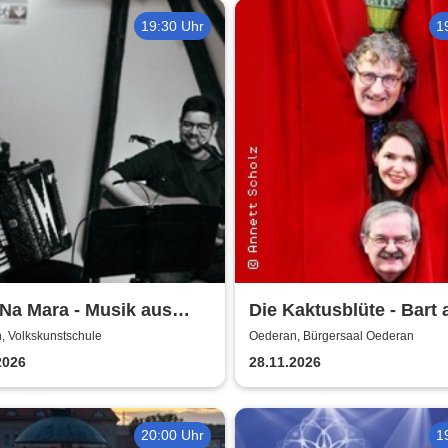
19:30 Uhr
1
Na Mara - Musik aus
Die Kaktusblüte - Bart 
d
, Volkskunstschule
Oederan, Bürgersaal Oederan
2026
28.11.2026
20:00 Uhr
1