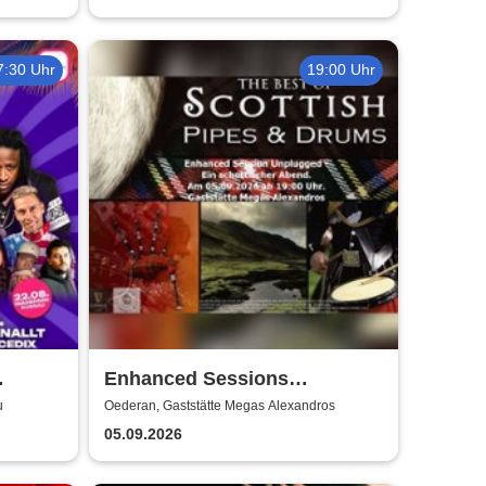
7:30 Uhr
19:00 Uhr
Enhanced Sessions
l
Unplugged
u
Oederan, Gaststätte Megas Alexandros
05.09.2026