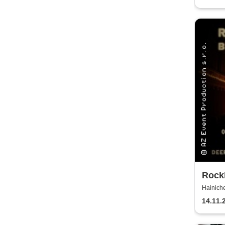
Rockb
Kerz
Hainich
14.11.