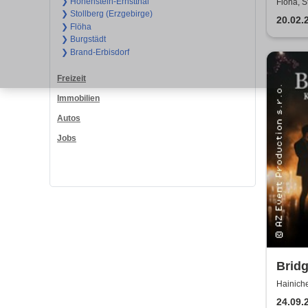
❯ Hohenstein-Ernstthal
Flöha, S
❯ Stollberg (Erzgebirge)
Baumwo
20.02.
❯ Flöha
❯ Burgstädt
❯ Brand-Erbisdorf
Freizeit
Immobilien
Autos
Jobs
Bridg
Kerz
Hainich
24.09.