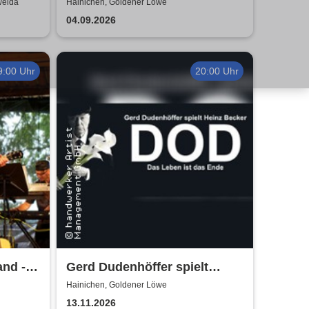
Excellence
tweida
Hainichen, Goldener Löwe
04.09.2026
9:00 Uhr
20:00 Uhr
nd -
Gerd Dudenhöffer spielt
6
Heinz Becker
Hainichen, Goldener Löwe
13.11.2026