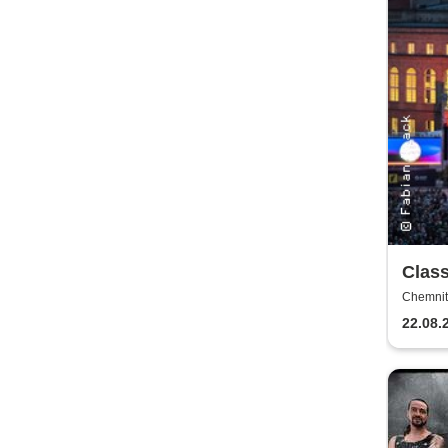
Class
FILM-
Chemnit
22.08.