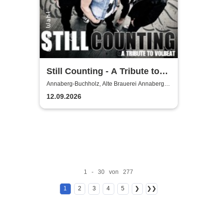
Still Counting - A Tribute to
Volbeat
Annaberg-Buchholz, Alte Brauerei Annaberg-
Buchholz
12.09.2026
1 - 30 von 277
1
2
3
4
5
❯
❯❯