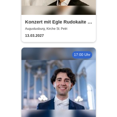
Konzert mit Egle Rudokaite /
Balys VaitkusWalde
Augustusburg, Kirche St. Petri
13.03.2027
17:00 Uhr