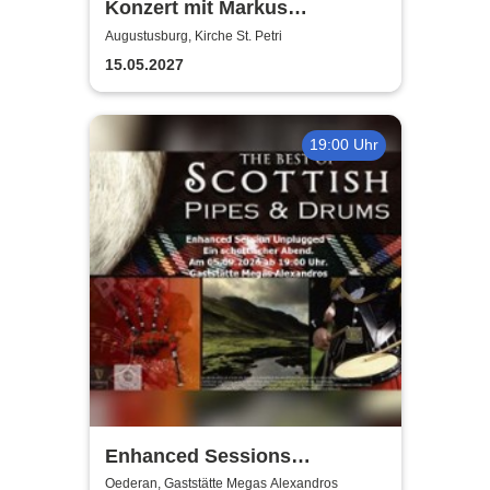
Konzert mit Markus
Kaufmann - Till Eulenspiegels
Augustusburg, Kirche St. Petri
Streiche
15.05.2027
19:00 Uhr
Enhanced Sessions
Unplugged
Oederan, Gaststätte Megas Alexandros