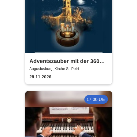
Adventszauber mit der 360
Grad Klangwelt |
Augustusburg, Kirche St. Petri
Weihnachtskonzert mit der
29.11.2026
360-Grad-Orgel
17:00 Uhr