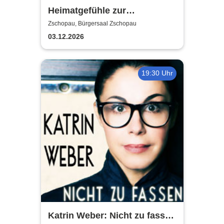
Heimatgefühle zur
Weihnachtszeit 2026 - Das
Zschopau, Bürgersaal Zschopau
Konzertprogramm mit Herz
03.12.2026
19:30 Uhr
Katrin Weber: Nicht zu fassen