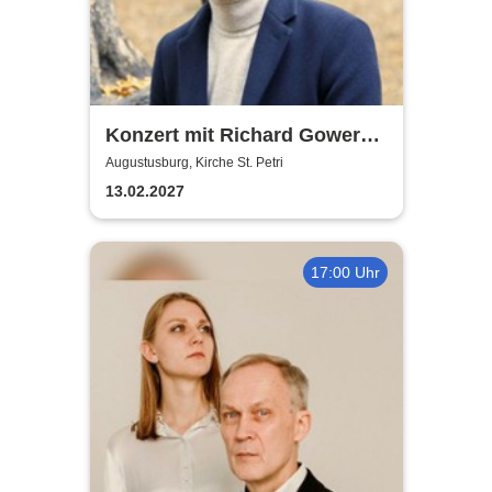
Konzert mit Richard Gowers
(London) - Liebestraum
Augustusburg, Kirche St. Petri
13.02.2027
17:00 Uhr