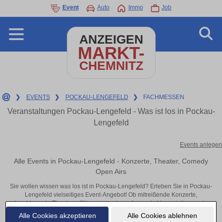
Event
Auto
Immo
Job
ANZEIGEN
MARKT-
CHEMNITZ
❯
EVENTS
❯
POCKAU-LENGEFELD
❯
FACHMESSEN
Veranstaltungen Pockau-Lengefeld - Was ist los in Pockau-
Lengefeld
Events anlegen
Alle Events in Pockau-Lengefeld - Konzerte, Theater, Comedy
Open Airs
Sie wollen wissen was los ist in Pockau-Lengefeld? Erleben Sie in Pockau-
Lengefeld vielseitiges Event-Angebot! Ob mitreißende Konzerte,
inspirierende Theateraufführungen oder aufregende Veranstaltungen in
Pockau-Lengefeld – hier finden alles im Überblick und Tickets.
Alle Cookies akzeptieren
Alle Cookies ablehnen