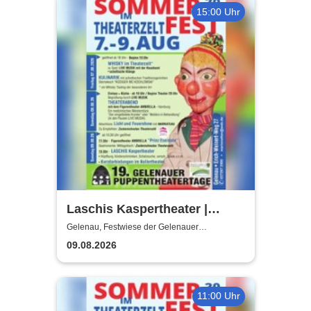
15:00 Uhr
Laschis Kaspertheater |
Festwiese der Gelenauer
Gelenau, Festwiese der Gelenauer
Marionettenspiele
Marionettenspiele
09.08.2026
11:00 Uhr