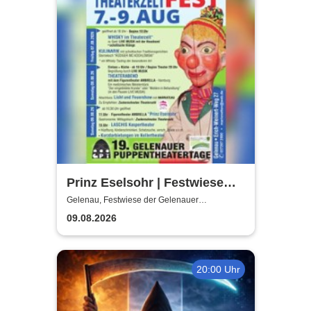
Prinz Eselsohr | Festwiese
der Gelenauer
Gelenau, Festwiese der Gelenauer
Marionettenspiele
Marionettenspiele
09.08.2026
20:00 Uhr