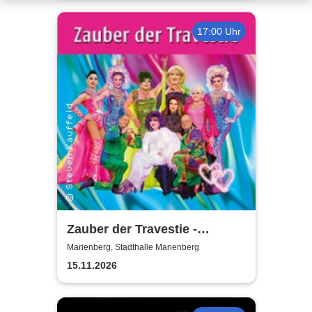
17:00 Uhr
Zauber der Travestie -
Fräulein Luise und ihr
Marienberg, Stadthalle Marienberg
Ensemble - das Original
15.11.2026