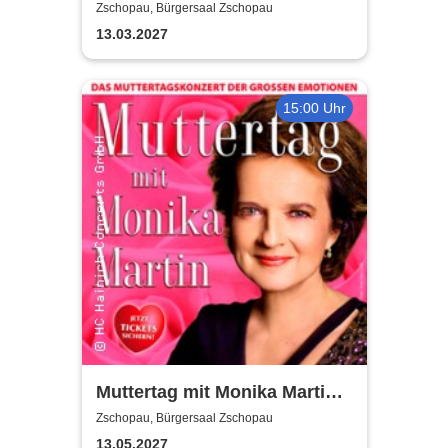
- Kabarettabend
Zschopau, Bürgersaal Zschopau
13.03.2027
15:00 Uhr
Muttertag mit Monika Martin
2027
Zschopau, Bürgersaal Zschopau
13.05.2027