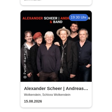
19:30 Uhr
Alexander Scheer | Andreas
Dresen & Band spielen (nicht
Wolkenstein, Schloss Wolkenstein
nur) Gundermann
15.08.2026