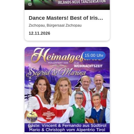
Dance Masters! Best of Irish
Dance
Zschopau, Bürgersaal Zschopau
12.11.2026
15:00 Uhr