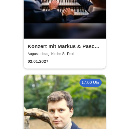
Konzert mit Markus & Pascal
Kaufmann - Aus der Neuen
Augustusburg, Kirche St. Petri
Welt
02.01.2027
17:00 Uhr