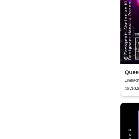
Quee
Posn
Limbach
OBERF
Aust
18.10.