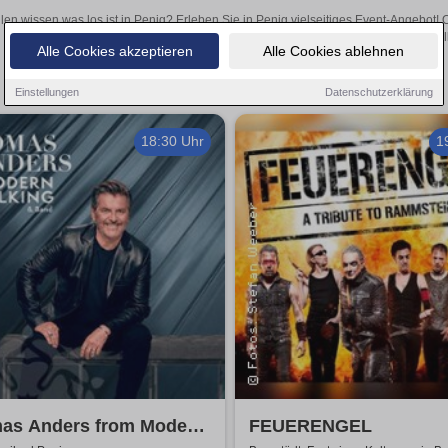
len wissen was los ist in Penig? Erleben Sie in Penig vielseitiges Event-Angebot!
aufregende Veranstaltungen in Penig – hier finden al
Alle Cookies akzeptieren
Alle Cookies ablehnen
Einstellungen
Datenschutzerklärung
18:30 Uhr
1
as Anders from Modern
FEUERENGEL