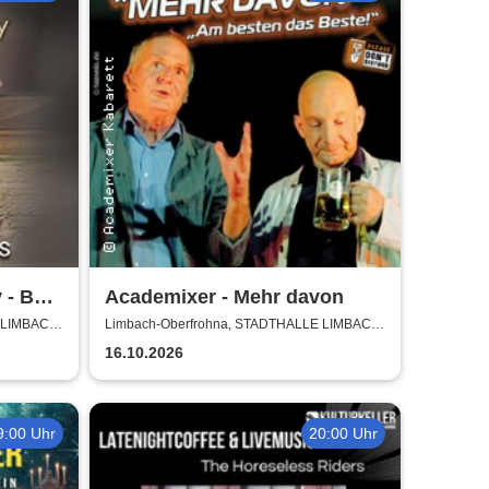
 - Best
Academixer - Mehr davon
ry
 LIMBACH-
Limbach-Oberfrohna, STADTHALLE LIMBACH-
OBERFROHNA
16.10.2026
9:00 Uhr
20:00 Uhr