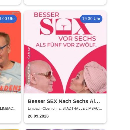
8:00 Uhr
19:30 Uhr
Besser SEX Nach Sechs Als
Fünf Vor Zwölf - Stadthalle
 LIMBACH-
Limbach-Oberfrohna, STADTHALLE LIMBACH-
OBERFROHNA
Limbach-Oberfrohna
26.09.2026