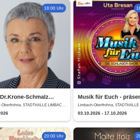
18:00 Uhr
1
 Dr.Krone-Schmalz
Musik für Euch - präsen
and - und der Westen -
von Uta Bresan
-Oberfrohna, STADTHALLE LIMBACH-
Limbach-Oberfrohna, STADTHALLE
ROHNA
OBERFROHNA
schwierige Beziehung
2026
03.10.2026 - 17.10.2026
20:00 Uhr
2