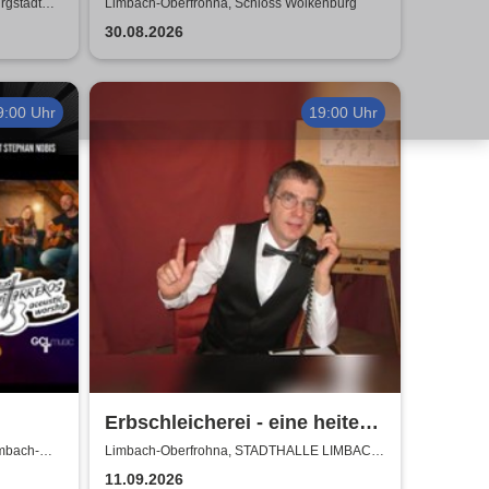
Sonndaach
rgstädt
Limbach-Oberfrohna, Schloss Wolkenburg
30.08.2026
9:00 Uhr
19:00 Uhr
Erbschleicherei - eine heitere
Rechtsberatung
imbach-
Limbach-Oberfrohna, STADTHALLE LIMBACH-
OBERFROHNA
11.09.2026