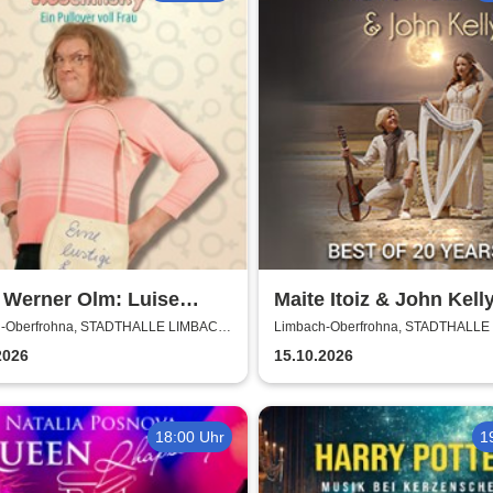
 Werner Olm: Luise
Maite Itoiz & John Kelly
insky - Ein Pullover voll
of 20 Years - Anniversa
-Oberfrohna, STADTHALLE LIMBACH-
Limbach-Oberfrohna, STADTHALLE
ROHNA
OBERFROHNA
Tour 2026
2026
15.10.2026
18:00 Uhr
1