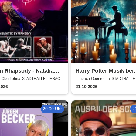
n Rhapsody - Natalia
Harry Potter Musik bei
ova und Michael Antony
Kerzenschein
-Oberfrohna, STADTHALLE LIMBACH-
Limbach-Oberfrohna, STADTHALLE
ROHNA
OBERFROHNA
in - Cinematic Symphony
2026
21.10.2026
20:00 Uhr
2