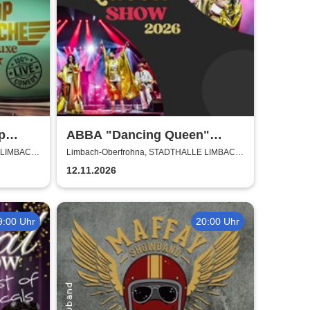
p
ABBA "Dancing Queen"
Show 2026
 LIMBACH-
Limbach-Oberfrohna, STADTHALLE LIMBACH-
OBERFROHNA
12.11.2026
9:00 Uhr
20:00 Uhr