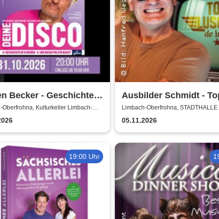
n Becker - Geschichte
Ausbilder Schmidt - To
heiben – wie Musik
Lusche de Luxe
Oberfrohna, Kulturkeller Limbach-
Limbach-Oberfrohna, STADTHALLE
hna
OBERFROHNA
ik macht
2026
05.11.2026
19:00 Uhr
1