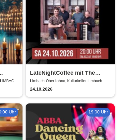
LateNightCoffee mit The
Horseless Riders
 LIMBACH-
Limbach-Oberfrohna, Kulturkeller Limbach-
Oberfrohna
24.10.2026
0:00 Uhr
19:00 Uhr