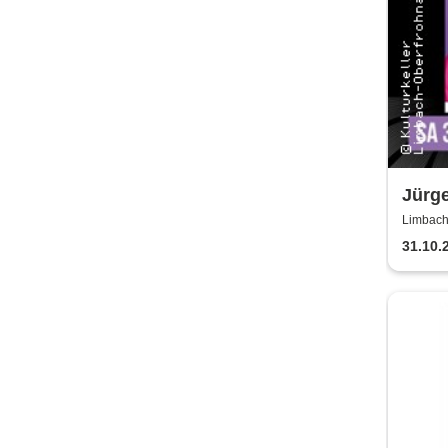
Jürge
in Sc
Limbach-
Oberfro
Polit
31.10.