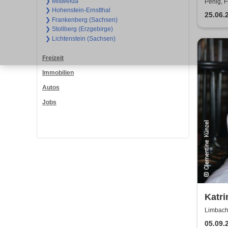
Talk
❯ Mittweida
Penig, F
❯ Hohenstein-Ernstthal
25.06.
❯ Frankenberg (Sachsen)
❯ Stollberg (Erzgebirge)
❯ Lichtenstein (Sachsen)
Freizeit
Immobilien
Autos
Jobs
Katri
Lache
Limbach
OBERF
Lesu
05.09.