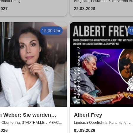
ing & Band
reibad Penig
Burgstädt, Festwiese Kulturverein Bu
e.V.
2027
22.08.2026
19:30 Uhr
1
n Weber: Sie werden
Albert Frey
n - Kabarettistische
-Oberfrohna, STADTHALLE LIMBACH-
Limbach-Oberfrohna, Kulturkeller L
ROHNA
Oberfrohna
ng
2026
05.09.2026