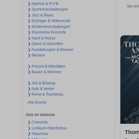
❯ HipHop & R’n‘B
Sie wol
❯ Sportveranstaltungen
❯ Jazz & Blues
❯ Schlager & Volksmusik
❯ Kinderveranstaltungen
❯ Klassische Konzerte
❯ Hard & Heavy
❯ Opern & Operetten
❯ Ausstellungen & Museen
❯ Messen
❯ Freizeit & Aktivitäten
❯ Bauen & Wohnen
❯ Job & Bildung
❯ Auto & Verker
❯ Reise & Tourismus
Alle Events
Orte im Umkreis
❯ Chemnitz
❯ Limbach-Oberfrohna
Thom
❯ Glauchau