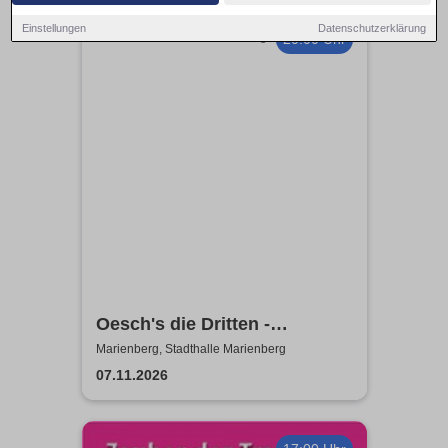
Einstellungen
Datenschutzerklärung
20:00 Uhr
Oesch's die Dritten -
Händmade Tour 2025
Marienberg, Stadthalle Marienberg
07.11.2026