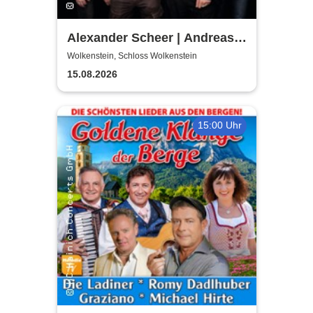
Alexander Scheer | Andreas
Dresen & Band spielen (nicht
Wolkenstein, Schloss Wolkenstein
nur) Gundermann
15.08.2026
15:00 Uhr