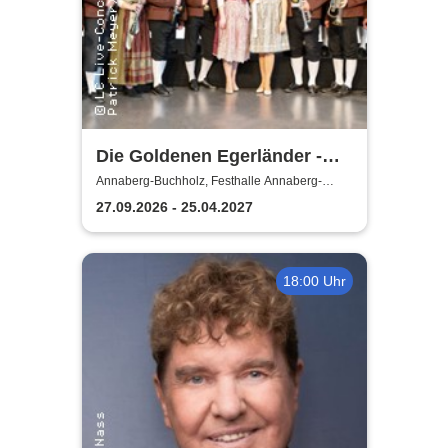
Die Goldenen Egerländer -
Melodien aus dem Egerland
Annaberg-Buchholz, Festhalle Annaberg-
Buchholz
27.09.2026 - 25.04.2027
18:00 Uhr