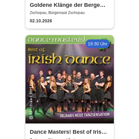
Goldene Klänge der Berge
2026
Zschopau, Bürgersaal Zschopau
02.10.2026
19:30 Uhr
Dance Masters! Best of Irish