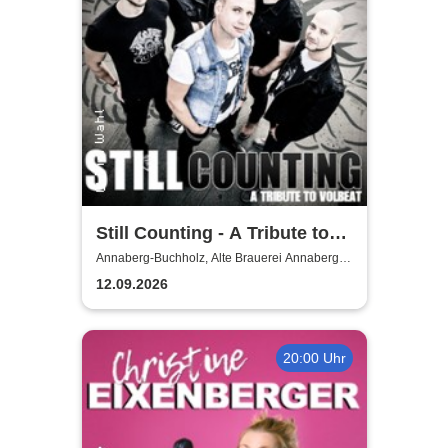
Still Counting - A Tribute to
Volbeat
Annaberg-Buchholz, Alte Brauerei Annaberg-
Buchholz
12.09.2026
20:00 Uhr