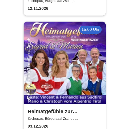
Dance
Zschopau, Bürgersaal Zschopau
12.11.2026
15:00 Uhr
Heimatgefühle zur
Weihnachtszeit 2026 - Das
Zschopau, Bürgersaal Zschopau
Konzertprogramm mit Herz
03.12.2026