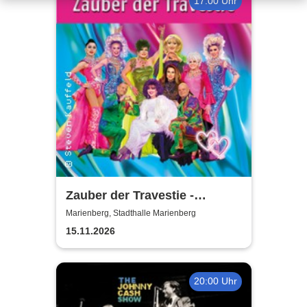
17:00 Uhr
Zauber der Travestie -
Fräulein Luise und ihr
Marienberg, Stadthalle Marienberg
Ensemble - das Original
15.11.2026
20:00 Uhr