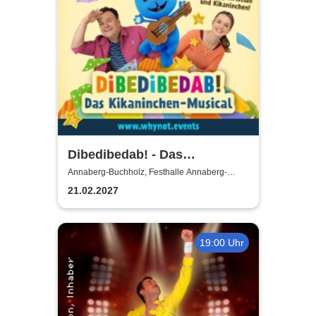
Dibedibedab! - Das
Kikaninchen-Musical
Annaberg-Buchholz, Festhalle Annaberg-
Buchholz
21.02.2027
19:00 Uhr