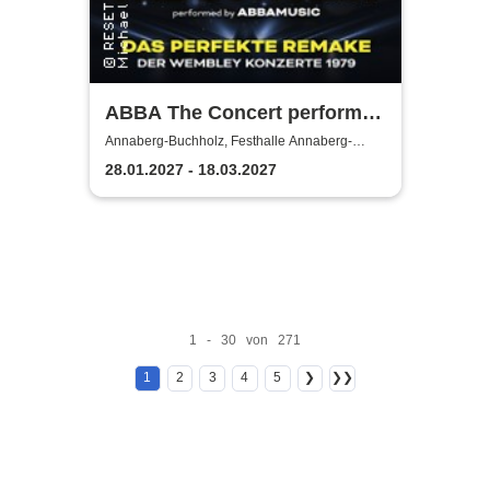
ABBA The Concert performed
by ABBAMUSIC
Annaberg-Buchholz, Festhalle Annaberg-
Buchholz
28.01.2027 - 18.03.2027
1 - 30 von 271
1
2
3
4
5
❯
❯❯