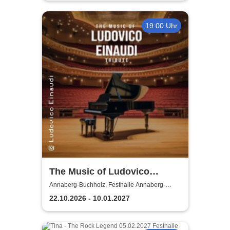
19:00 Uhr
The Music of Ludovico
Einaudi: Tribute-
Annaberg-Buchholz, Festhalle Annaberg-
Buchholz
Klavierkonzert - Ludovico
22.10.2026 - 10.01.2027
Einaudi Tribute bei
Kerzenschein