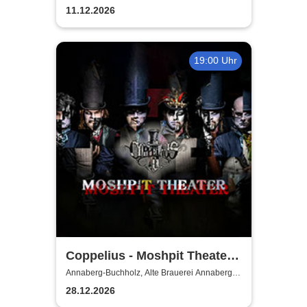
Buchholz
11.12.2026
19:00 Uhr
Coppelius - Moshpit Theater
2026
Annaberg-Buchholz, Alte Brauerei Annaberg-
Buchholz
28.12.2026