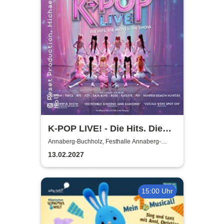
K-POP LIVE! - Die Hits. Die
Moves. Die Show.
Annaberg-Buchholz, Festhalle Annaberg-
Buchholz
13.02.2027
15:00 Uhr