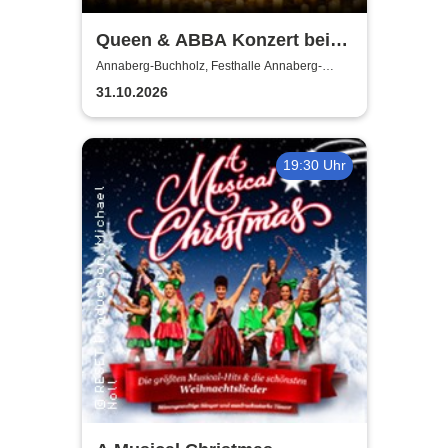
Queen & ABBA Konzert bei
Kerzenschein
Annaberg-Buchholz, Festhalle Annaberg-
Buchholz
31.10.2026
19:30 Uhr