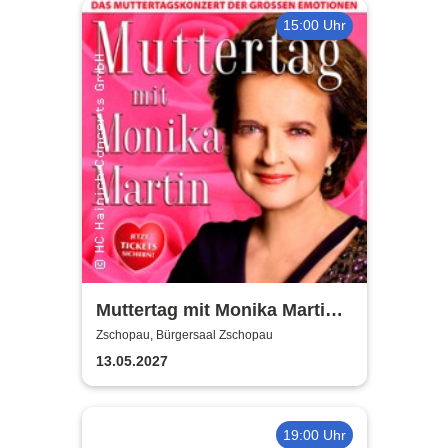
15:00 Uhr
Muttertag mit Monika Martin
2027
Zschopau, Bürgersaal Zschopau
13.05.2027
19:00 Uhr