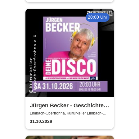
20:00 Uhr
Jürgen Becker - Geschichte
in Scheiben – wie Musik
Limbach-Oberfrohna, Kulturkeller Limbach-
Oberfrohna
Politik macht
31.10.2026