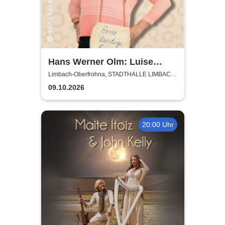
Hans Werner Olm: Luise
Koschinsky - Ein Pullover voll
Limbach-Oberfrohna, STADTHALLE LIMBACH-
OBERFROHNA
Frau
09.10.2026
20:00 Uhr