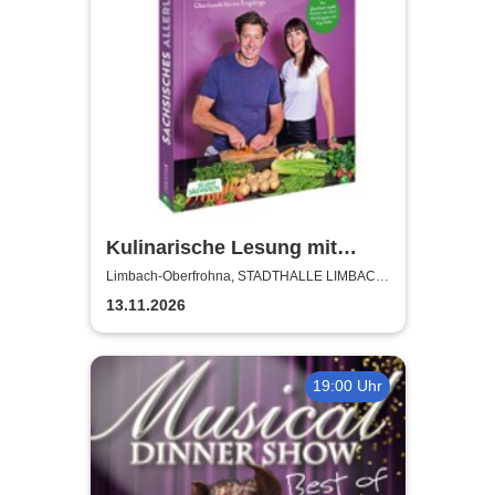
Kulinarische Lesung mit
Kristina vom Dorf und Jörg
Limbach-Oberfrohna, STADTHALLE LIMBACH-
OBERFROHNA
Färber
13.11.2026
19:00 Uhr