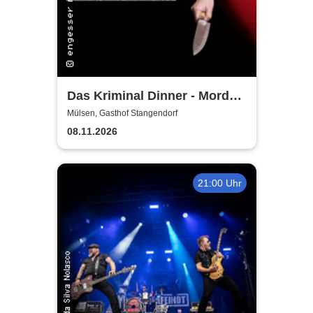
Das Kriminal Dinner - Mord
auf der Firmenfeier
Mülsen, Gasthof Stangendorf
08.11.2026
21:00 Uhr