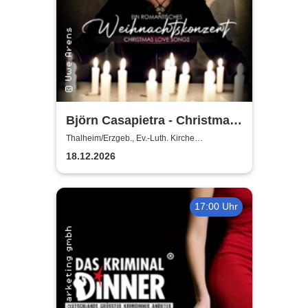
Björn Casapietra - Christmas
Love Songs
Thalheim/Erzgeb., Ev.-Luth. Kirche
Thalheim/Erzgeb.
18.12.2026
17:00 Uhr