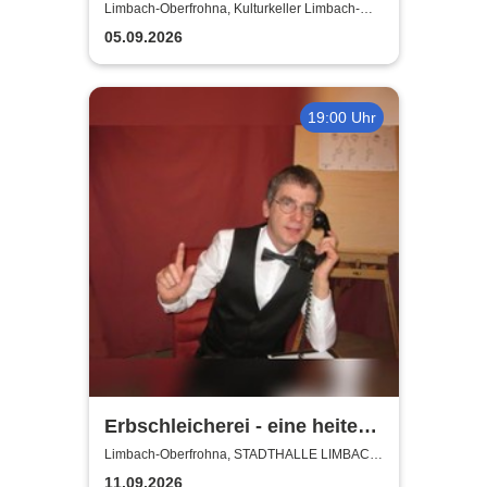
Limbach-Oberfrohna, Kulturkeller Limbach-
Oberfrohna
05.09.2026
19:00 Uhr
Erbschleicherei - eine heitere
Rechtsberatung
Limbach-Oberfrohna, STADTHALLE LIMBACH-
OBERFROHNA
11.09.2026