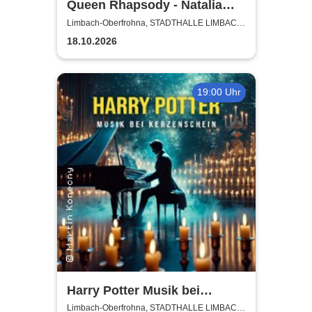
Queen Rhapsody - Natalia
Posnova und Michael Antony
Limbach-Oberfrohna, STADTHALLE LIMBACH-
OBERFROHNA
Austin - Cinematic Symphony
18.10.2026
19:00 Uhr
Harry Potter Musik bei
Kerzenschein
Limbach-Oberfrohna, STADTHALLE LIMBACH-