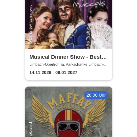
Musical Dinner Show - Best
of Musicals
Limbach-Oberfrohna, Parkschänke Limbach-
Oberfrohna
14.11.2026 - 08.01.2027
20:00 Uhr