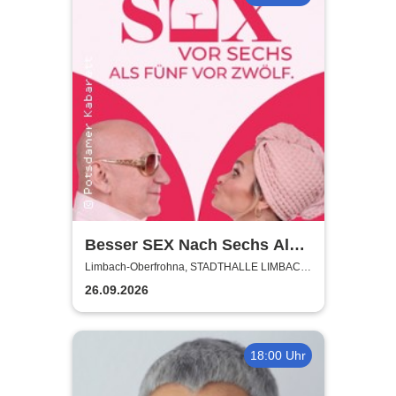
Besser SEX Nach Sechs Als
Fünf Vor Zwölf - Stadthalle
Limbach-Oberfrohna, STADTHALLE LIMBACH-
OBERFROHNA
Limbach-Oberfrohna
26.09.2026
18:00 Uhr