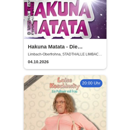
Hakuna Matata - Die
einzigartige große
Limbach-Oberfrohna, STADTHALLE LIMBACH-
OBERFROHNA
Kindermusical-Gala
04.10.2026
20:00 Uhr