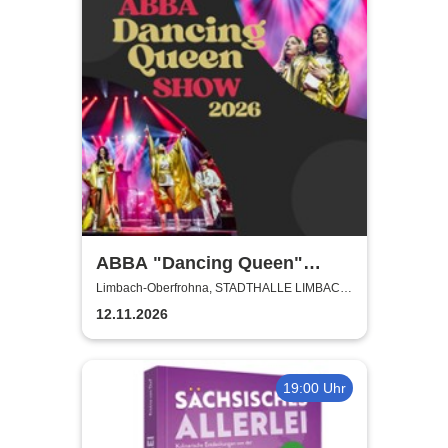
ABBA "Dancing Queen"
Show 2026
Limbach-Oberfrohna, STADTHALLE LIMBACH-
OBERFROHNA
12.11.2026
19:00 Uhr