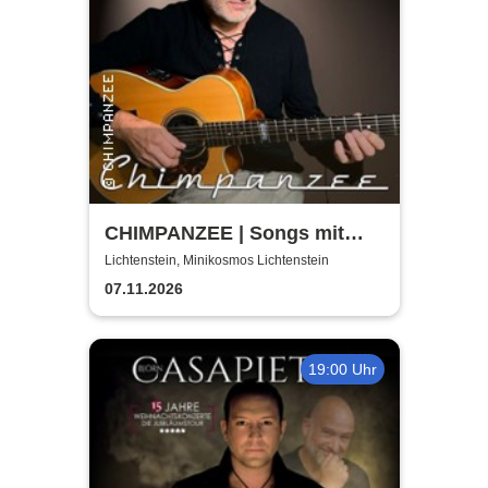
CHIMPANZEE | Songs mit
doppeltem Boden |
Lichtenstein, Minikosmos Lichtenstein
Zwischentöne ausverkauft
07.11.2026
19:00 Uhr