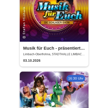
Musik für Euch - präsentiert
von Uta Bresan
Limbach-Oberfrohna, STADTHALLE LIMBACH-
OBERFROHNA
03.10.2026
16:30 Uhr