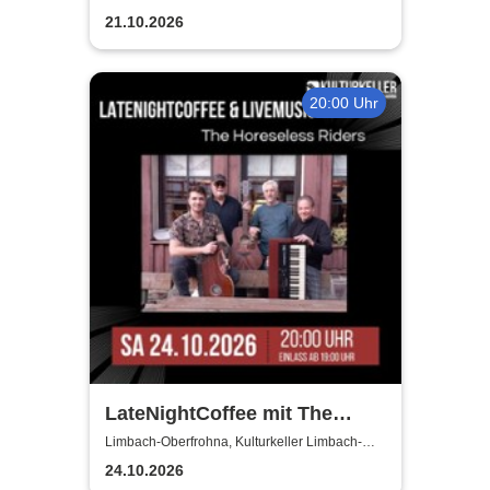
OBERFROHNA
21.10.2026
20:00 Uhr
LateNightCoffee mit The
Horseless Riders
Limbach-Oberfrohna, Kulturkeller Limbach-
Oberfrohna
24.10.2026