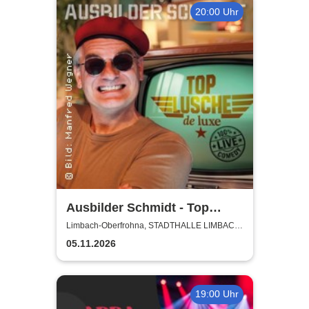
20:00 Uhr
Ausbilder Schmidt - Top
Lusche de Luxe
Limbach-Oberfrohna, STADTHALLE LIMBACH-
OBERFROHNA
05.11.2026
19:00 Uhr