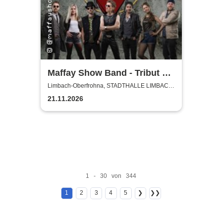
Maffay Show Band - Tribut an
Peter Maffay
Limbach-Oberfrohna, STADTHALLE LIMBACH-
OBERFROHNA
21.11.2026
1 - 30 von 344
1
2
3
4
5
❯
❯❯