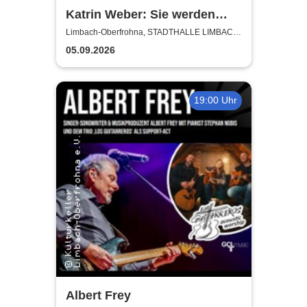
Katrin Weber: Sie werden
Lachen - Kabarettistische
Limbach-Oberfrohna, STADTHALLE LIMBACH-
OBERFROHNA
Lesung
05.09.2026
19:00 Uhr
Albert Frey