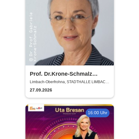
Prof. Dr.Krone-Schmalz
Russland - und der Westen -
Limbach-Oberfrohna, STADTHALLE LIMBACH-
OBERFROHNA
eine schwierige Beziehung
27.09.2026
16:00 Uhr