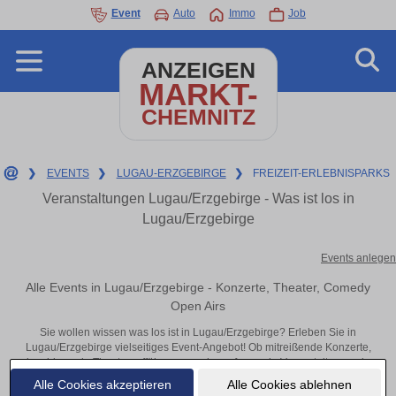
Event
Auto
Immo
Job
ANZEIGEN
MARKT-
CHEMNITZ
❯
EVENTS
❯
LUGAU-ERZGEBIRGE
❯
FREIZEIT-ERLEBNISPARKS
Veranstaltungen Lugau/Erzgebirge - Was ist los in
Lugau/Erzgebirge
Events anlegen
Alle Events in Lugau/Erzgebirge - Konzerte, Theater, Comedy
Open Airs
Sie wollen wissen was los ist in Lugau/Erzgebirge? Erleben Sie in
Lugau/Erzgebirge vielseitiges Event-Angebot! Ob mitreißende Konzerte,
inspirierende Theateraufführungen oder aufregende Veranstaltungen in
Lugau/Erzgebirge – hier finden alles im Überblick und Tickets.
Alle Cookies akzeptieren
Alle Cookies ablehnen