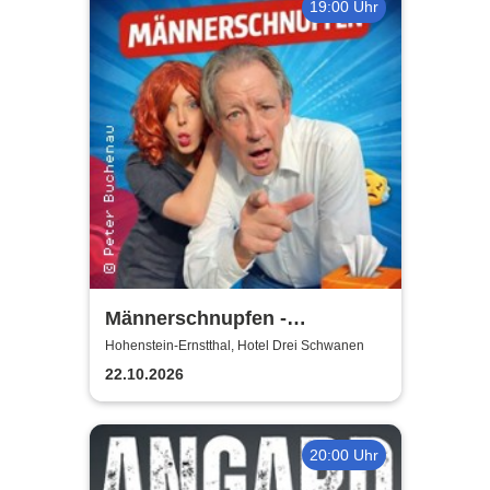
19:00 Uhr
Männerschnupfen -
Buchenau Comedy Tour
Hohenstein-Ernstthal, Hotel Drei Schwanen
22.10.2026
20:00 Uhr