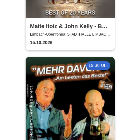
Maite Itoiz & John Kelly - Best
of 20 Years - Anniversary
Limbach-Oberfrohna, STADTHALLE LIMBACH-
OBERFROHNA
Tour 2026
15.10.2026
19:30 Uhr