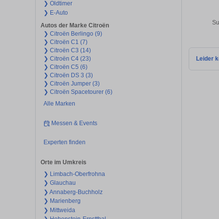
❯ Oldtimer
❯ E-Auto
Su
Autos der Marke Citroën
❯ Citroën Berlingo (9)
❯ Citroën C1 (7)
❯ Citroën C3 (14)
❯ Citroën C4 (23)
Leider k
❯ Citroën C5 (6)
❯ Citroën DS 3 (3)
❯ Citroën Jumper (3)
❯ Citroën Spacetourer (6)
Alle Marken
Messen & Events
Experten finden
Orte im Umkreis
❯ Limbach-Oberfrohna
❯ Glauchau
❯ Annaberg-Buchholz
❯ Marienberg
❯ Mittweida