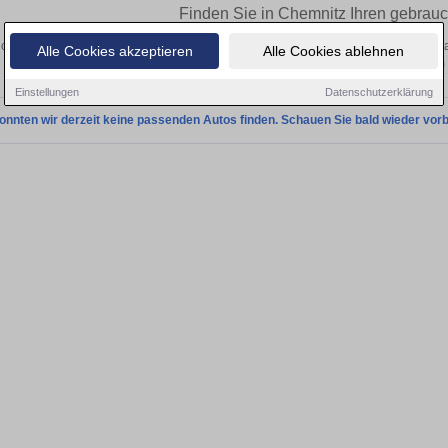
Finden Sie in Chemnitz Ihren gebrau
chen Sie in Chemnitz einen Citroën SAXO Gebrauchtwagen? Entdecken Sie gebr
Alle Cookies akzeptieren
Alle Cookies ablehnen
Preisklassen von privat und vom
Einstellungen
Datenschutzerklärung
onnten wir derzeit keine passenden Autos finden. Schauen Sie bald wieder vorb