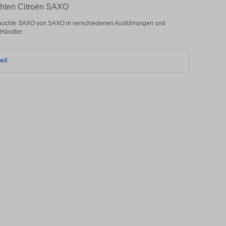
chten Citroën SAXO
auchte SAXO von SAXO in verschiedenen Ausführungen und
 Händler.
ei!