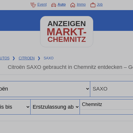
Event
Auto
Immo
Job
ANZEIGEN
MARKT-
CHEMNITZ
UTOS
❯
CITROEN
❯
SAXO
Citroën SAXO gebraucht in Chemnitz entdecken – G