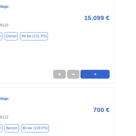
lingo
15.099 €
09120
m
Diesel
96 kw (131 PS)
★
➦
➜
lingo
700 €
09122
m
Benzin
80 kw (109 PS)