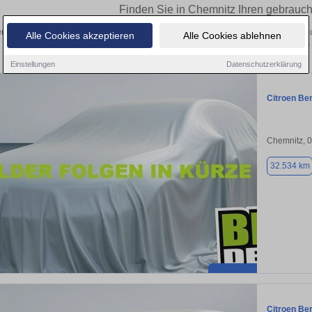
Finden Sie in Chemnitz Ihren gebrauch
n Sie in Chemnitz einen Citroën Berlingo Gebrauchtwagen? Entdecken Sie gebrau
Alle Cookies akzeptieren
Alle Cookies ablehnen
Preisklassen von privat und vom
Einstellungen
Datenschutzerklärung
Citroen Ber
Chemnitz, 
32.534 km
Citroen Ber