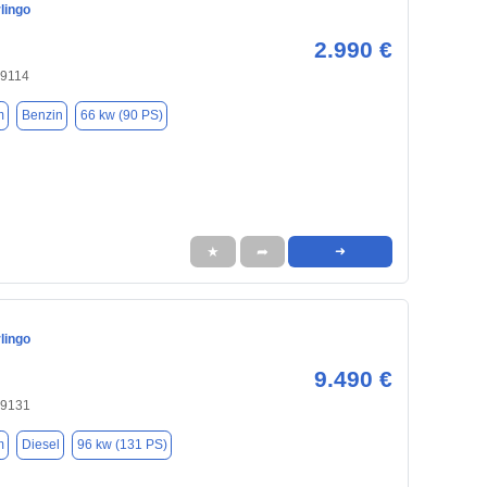
lingo
2.990 €
09114
m
Benzin
66 kw (90 PS)
★
➦
➜
lingo
9.490 €
09131
m
Diesel
96 kw (131 PS)