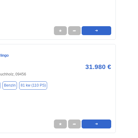
★
➦
➜
lingo
31.980 €
uchholz, 09456
Benzin
81 kw (110 PS)
★
➦
➜