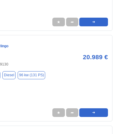
★
➦
➜
lingo
20.989 €
09130
Diesel
96 kw (131 PS)
★
➦
➜