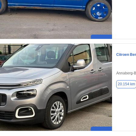
Citroen Ber
Annaberg-B
20.154 km