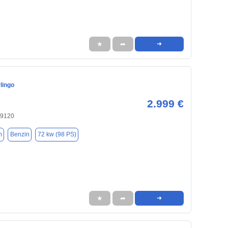
★
➦
➜
lingo
2.999 €
09120
m
Benzin
72 kw (98 PS)
★
➦
➜