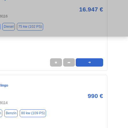
16.947 €
09116
Diesel
75 kw (102 PS)
★
➦
➜
lingo
990 €
09114
m
Benzin
80 kw (109 PS)