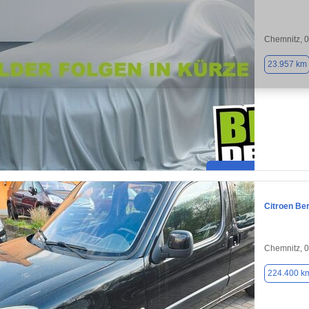
Chemnitz, 
23.957 km
Citroen Ber
Chemnitz, 
224.400 k