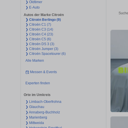
❯ Oldtimer
❯ E-Auto
Suche
Autos der Marke Citroën
❯ Citroën Berlingo (9)
❯ Citroën C1 (7)
❯ Citroën C3 (14)
❯ Citroën C4 (23)
❯ Citroën C5 (6)
❯ Citroën DS 3 (3)
❯ Citroën Jumper (3)
❯ Citroën Spacetourer (6)
Alle Marken
Messen & Events
Experten finden
Orte im Umkreis
❯ Limbach-Oberfrohna
❯ Glauchau
❯ Annaberg-Buchholz
❯ Marienberg
❯ Mittweida