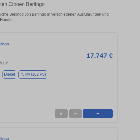
ten Citroën Berlingo
chte Berlingo von Berlingo in verschiedenen Ausführungen und
 Händler.
lingo
17.747 €
09116
Diesel
75 kw (102 PS)
★
➦
➜
lingo