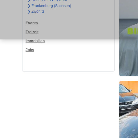
❯ Hohenstein-Ernstthal
❯ Frankenberg (Sachsen)
❯ Zwönitz
Events
Freizeit
Immobilien
Jobs