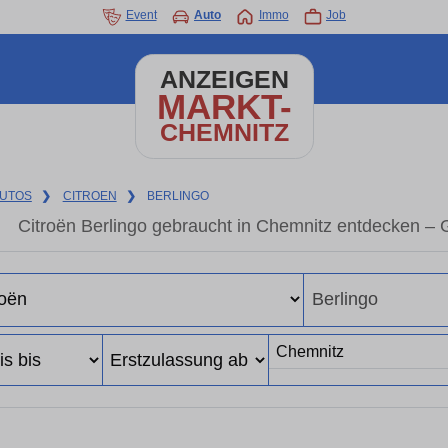
Event
Auto
Immo
Job
ANZEIGEN
MARKT-
CHEMNITZ
UTOS
❯
CITROEN
❯
BERLINGO
Citroën Berlingo gebraucht in Chemnitz entdecken –