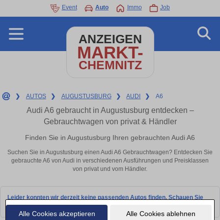
Event
Auto
Immo
Job
ANZEIGEN
MARKT-
CHEMNITZ
❯
AUTOS
❯
AUGUSTUSBURG
❯
AUDI
❯
A6
Audi A6 gebraucht in Augustusburg entdecken –
Gebrauchtwagen von privat & Händler
Finden Sie in Augustusburg Ihren gebrauchten Audi A6
Suchen Sie in Augustusburg einen Audi A6 Gebrauchtwagen? Entdecken Sie
gebrauchte A6 von Audi in verschiedenen Ausführungen und Preisklassen
von privat und vom Händler.
Leider konnten wir derzeit keine passenden Autos finden. Schauen Sie
bald wieder vorbei!
Alle Cookies akzeptieren
Alle Cookies ablehnen