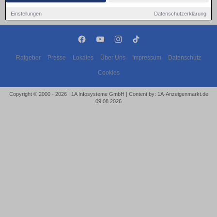
Einstellungen
Datenschutzerklärung
Ratgeber
Presse
Lokales
Über Uns
Impressum
Datenschutz
Cookies
Copyright © 2000 - 2026 | 1A Infosysteme GmbH | Content by: 1A-Anzeigenmarkt.de
09.08.2026