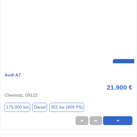
Audi A7
21.900 €
Chemnitz, 09122
175.000 km
Diesel
301 kw (409 PS)
★
➦
➜