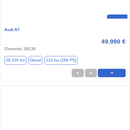
Audi A7
49.990 €
Chemnitz, 09130
28.109 km
Diesel
210 kw (286 PS)
★
➦
➜