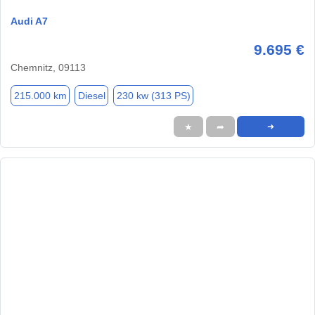
Audi A7
9.695 €
Chemnitz, 09113
215.000 km
Diesel
230 kw (313 PS)
★
➦
➜