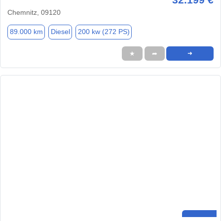
Chemnitz, 09120
89.000 km
Diesel
200 kw (272 PS)
★
➦
➜