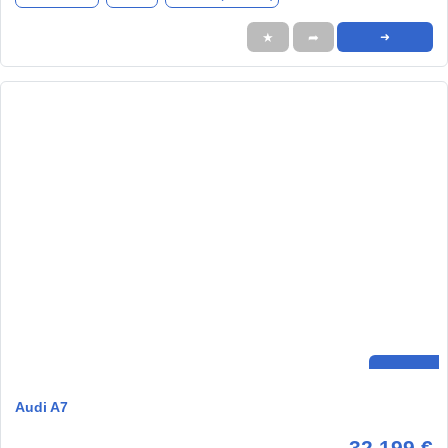
★
➦
➜
Audi A7
32.199 €