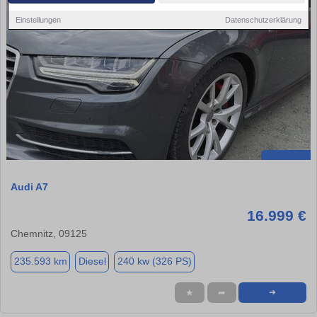
Einstellungen
Datenschutzerklärung
Audi A7
16.999 €
Chemnitz, 09125
235.593 km
Diesel
240 kw (326 PS)
★
➦
➜