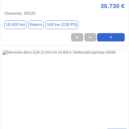
35.730 €
Chemnitz, 09120
18.600 km
Elektro
168 kw (228 PS)
★
➦
➜