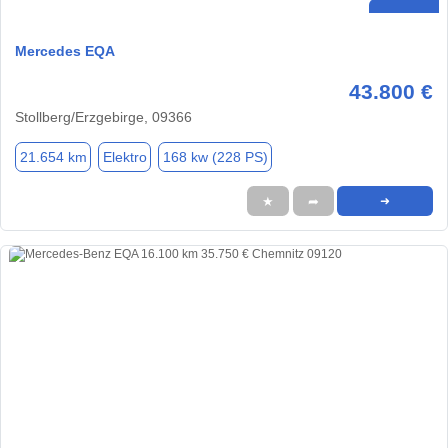
Mercedes EQA
43.800 €
Stollberg/Erzgebirge, 09366
21.654 km
Elektro
168 kw (228 PS)
★
➦
➜