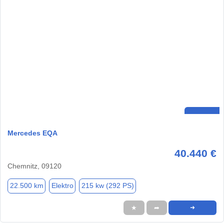
Mercedes EQA
40.440 €
Chemnitz, 09120
22.500 km
Elektro
215 kw (292 PS)
★
➦
➜