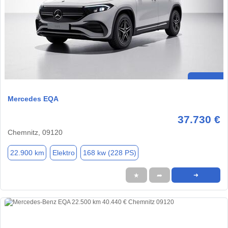
Mercedes EQA
37.730 €
Chemnitz, 09120
22.900 km
Elektro
168 kw (228 PS)
★
➦
➜