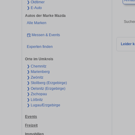
Annab
❯ Oldtimer
❯ E-Auto
Autos der Marke Mazda
Suchen
Alle Marken
Messen & Events
Leider k
Experten finden
Orte im Umkreis
❯ Chemnitz
❯ Marienberg
❯ Zwönitz
❯ Stollberg (Erzgebirge)
❯ Oelsnitz (Erzgebirge)
❯ Zschopau
❯ Lößnitz
❯ Lugau/Erzgebirge
Events
Freizeit
Immobilien