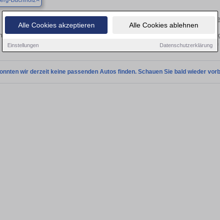
erg-Buchholz
Finden Sie in Annaberg-Buchholz Ihren 
Alle Cookies akzeptieren
Alle Cookies ablehnen
 Sie in Annaberg-Buchholz einen Mazda CX-3 Gebrauchtwagen? Entdecken Sie g
Preisklassen von privat und vom
Einstellungen
Datenschutzerklärung
onnten wir derzeit keine passenden Autos finden. Schauen Sie bald wieder vorb