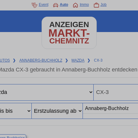
Event
Auto
Immo
Job
ANZEIGEN
MARKT-
CHEMNITZ
UTOS
❯
ANNABERG-BUCHHOLZ
❯
MAZDA
❯
CX-3
Mazda CX-3 gebraucht in Annaberg-Buchholz entdecken 
×