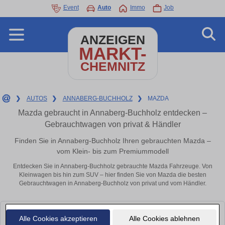
Event
Auto
Immo
Job
ANZEIGEN
MARKT-
CHEMNITZ
❯
AUTOS
❯
ANNABERG-BUCHHOLZ
❯
MAZDA
Mazda gebraucht in Annaberg-Buchholz entdecken –
Gebrauchtwagen von privat & Händler
Finden Sie in Annaberg-Buchholz Ihren gebrauchten Mazda –
vom Klein- bis zum Premiummodell
Entdecken Sie in Annaberg-Buchholz gebrauchte Mazda Fahrzeuge. Von
Kleinwagen bis hin zum SUV – hier finden Sie von Mazda die besten
Gebrauchtwagen in Annaberg-Buchholz von privat und vom Händler.
Leider konnten wir derzeit keine passenden Autos finden. Schauen Sie
Alle Cookies akzeptieren
Alle Cookies ablehnen
bald wieder vorbei!