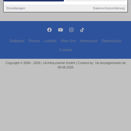
Einstellungen
Datenschutzerklärung
Ratgeber
Presse
Lokales
Über Uns
Impressum
Datenschutz
Cookies
Copyright © 2000 - 2026 | 1A Infosysteme GmbH | Content by: 1A-Anzeigenmarkt.de
08.08.2026