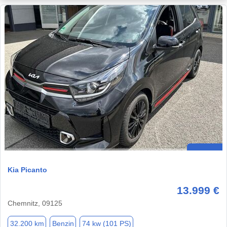
Kia Picanto
13.999 €
Chemnitz, 09125
32.200 km
Benzin
74 kw (101 PS)