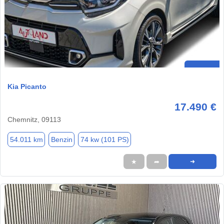
Kia Picanto
17.490 €
Chemnitz, 09113
54.011 km
Benzin
74 kw (101 PS)
★
➦
➜