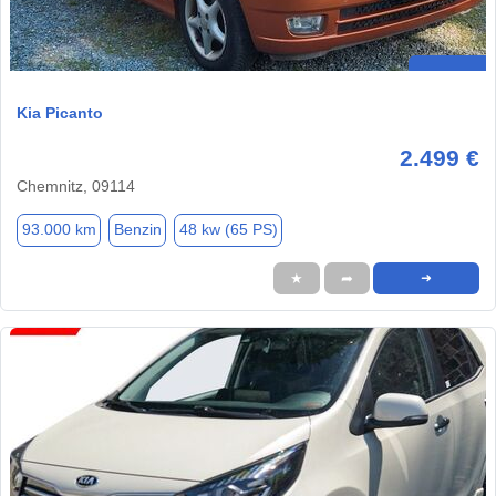
Kia Picanto
2.499 €
Chemnitz, 09114
93.000 km
Benzin
48 kw (65 PS)
★
➦
➜