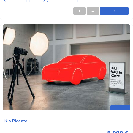
★
➦
➜
Kia Picanto
8.990 €