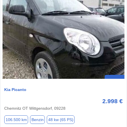
Kia Picanto
2.998 €
Chemnitz OT Wittgensdorf, 09228
106.500 km
Benzin
48 kw (65 PS)