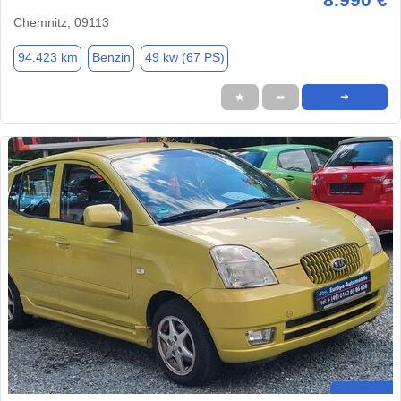
Chemnitz, 09113
94.423 km
Benzin
49 kw (67 PS)
★
➦
➜