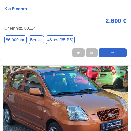
Kia Picanto
2.600 €
Chemnitz, 09114
86.000 km
Benzin
48 kw (65 PS)
★
➦
➜