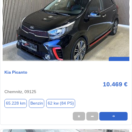
Kia Picanto
10.469 €
Chemnitz, 09125
65.228 km
Benzin
62 kw (84 PS)
★
➦
➜