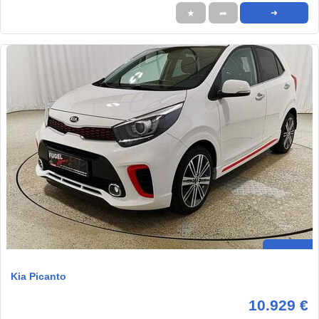
★
➦
➜
Kia Picanto
10.929 €