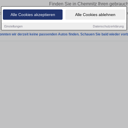
Finden Sie in Chemnitz Ihren gebrauc
chen Sie in Chemnitz einen Chevrolet Kalos Gebrauchtwagen? Entdecken Sie geb
Alle Cookies akzeptieren
Alle Cookies ablehnen
Preisklassen von privat und vom
Einstellungen
Datenschutzerklärung
onnten wir derzeit keine passenden Autos finden. Schauen Sie bald wieder vorb