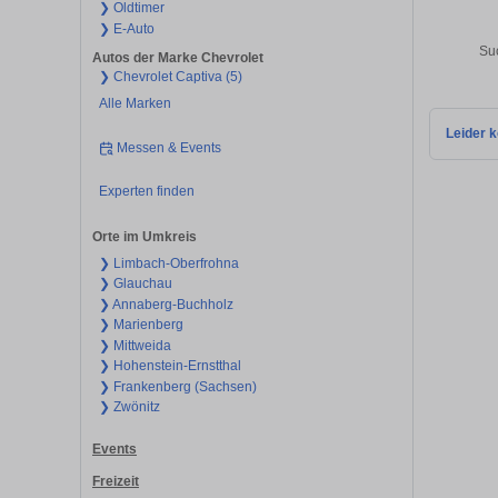
❯ Oldtimer
❯ E-Auto
Su
Autos der Marke Chevrolet
❯ Chevrolet Captiva (5)
Alle Marken
Leider k
Messen & Events
Experten finden
Orte im Umkreis
❯ Limbach-Oberfrohna
❯ Glauchau
❯ Annaberg-Buchholz
❯ Marienberg
❯ Mittweida
❯ Hohenstein-Ernstthal
❯ Frankenberg (Sachsen)
❯ Zwönitz
Events
Freizeit