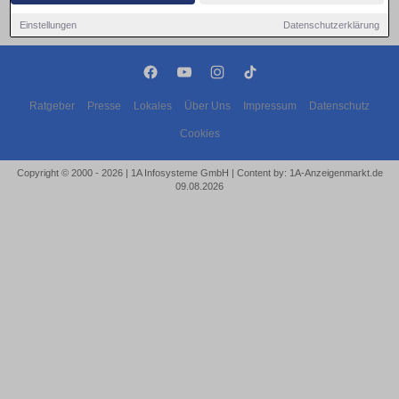
Einstellungen
Datenschutzerklärung
Ratgeber
Presse
Lokales
Über Uns
Impressum
Datenschutz
Cookies
Copyright © 2000 - 2026 | 1A Infosysteme GmbH | Content by: 1A-Anzeigenmarkt.de
09.08.2026