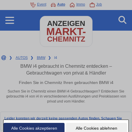
Event
Auto
Immo
Job
ANZEIGEN
MARKT-
CHEMNITZ
❯
AUTOS
❯
BMW
❯
I4
BMW i4 gebraucht in Chemnitz entdecken –
Gebrauchtwagen von privat & Händler
Finden Sie in Chemnitz Ihren gebrauchten BMW i4
Suchen Sie in Chemnitz einen BMW i4 Gebrauchtwagen? Entdecken Sie
gebrauchte i4 von i4 in verschiedenen Ausführungen und Preisklassen von
privat und vom Händler.
Leider konnten wir derzeit keine passenden Autos finden. Schauen Sie
bald wieder vorbei!
Alle Cookies akzeptieren
Alle Cookies ablehnen