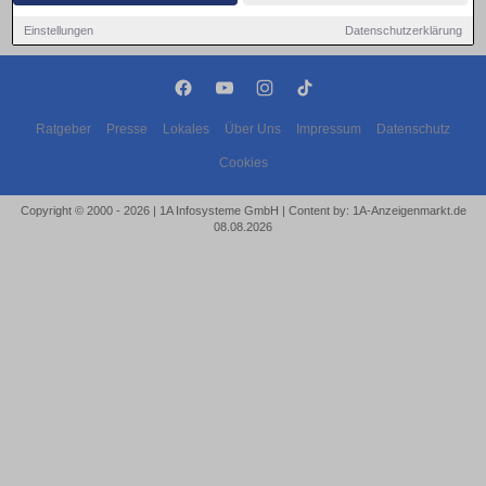
Einstellungen
Datenschutzerklärung
Ratgeber
Presse
Lokales
Über Uns
Impressum
Datenschutz
Cookies
Copyright © 2000 - 2026 | 1A Infosysteme GmbH | Content by: 1A-Anzeigenmarkt.de
08.08.2026