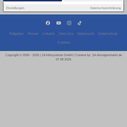
Einstellungen
Datenschutzerklärung
Ratgeber
Presse
Lokales
Über Uns
Impressum
Datenschutz
Cookies
Copyright © 2000 - 2026 | 1A Infosysteme GmbH | Content by: 1A-Anzeigenmarkt.de
07.08.2026