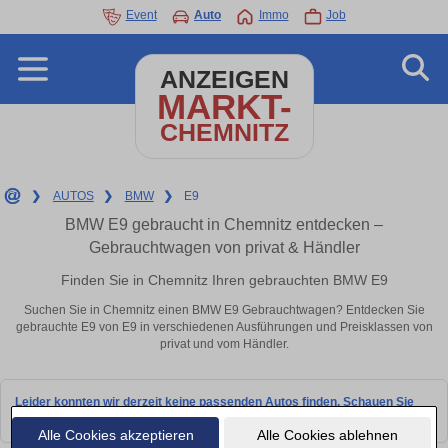
Event
Auto
Immo
Job
ANZEIGEN
MARKT-
CHEMNITZ
❯
AUTOS
❯
BMW
❯
E9
BMW E9 gebraucht in Chemnitz entdecken –
Gebrauchtwagen von privat & Händler
Finden Sie in Chemnitz Ihren gebrauchten BMW E9
Suchen Sie in Chemnitz einen BMW E9 Gebrauchtwagen? Entdecken Sie
gebrauchte E9 von E9 in verschiedenen Ausführungen und Preisklassen von
privat und vom Händler.
Leider konnten wir derzeit keine passenden Autos finden. Schauen Sie
bald wieder vorbei!
Alle Cookies akzeptieren
Alle Cookies ablehnen