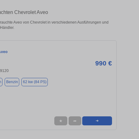
uchten Chevrolet Aveo
rauchte Aveo von Chevrolet in verschiedenen Ausführungen und
 Händler.
Aveo
990 €
09120
m
Benzin
62 kw (84 PS)
★
➦
➜