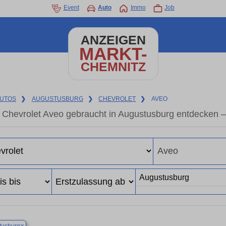
Event
Auto
Immo
Job
ANZEIGEN
MARKT-
CHEMNITZ
UTOS
❯
AUGUSTUSBURG
❯
CHEVROLET
❯
AVEO
Chevrolet Aveo gebraucht in Augustusburg entdecken 
×