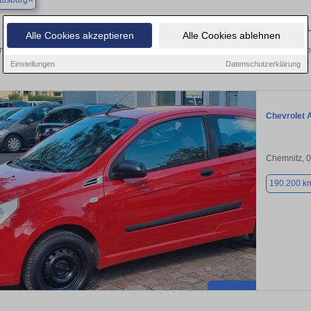
tusburg
Finden Sie in Augustusburg Ihren gebra
Alle Cookies akzeptieren
Alle Cookies ablehnen
 Sie in Augustusburg einen Chevrolet Aveo Gebrauchtwagen? Entdecken Sie geb
Preisklassen von privat und vom
Einstellungen
Datenschutzerklärung
Chevrolet 
Chemnitz, 
190.200 k