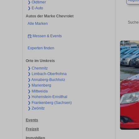
Augus
❯ Oldtimer
❯ E-Auto
Autos der Marke Chevrolet
Suchen
Alle Marken
Messen & Events
Experten finden
Orte im Umkreis
❯ Chemnitz
❯ Limbach-Oberfrohna
❯ Annaberg-Buchholz
❯ Marienberg
❯ Mittweida
❯ Hohenstein-Ernstthal
❯ Frankenberg (Sachsen)
❯ Zwönitz
Events
Freizeit
Immobilien