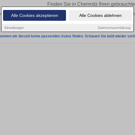
Finden Sie in Chemnitz Ihren gebraucht
 Sie in Chemnitz einen Aston Martin Rapide Gebrauchtwagen? Entdecken Sie ge
Alle Cookies akzeptieren
Alle Cookies ablehnen
Preisklassen von privat und vom
Einstellungen
Datenschutzerklärung
onnten wir derzeit keine passenden Autos finden. Schauen Sie bald wieder vorb