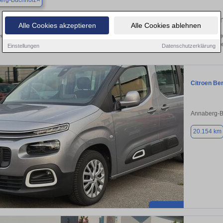
erg-Buchholz
Finden Sie in Annaberg-Buchholz Ihren gebrauchten Wohnm
Alle Cookies akzeptieren
Alle Cookies ablehnen
cken Sie in Annaberg-Buchholz gebrauchte Wohnmobil Fahrzeuge. Von Kleinwagen
Gebrauchtwagen in Annaberg-Buchholz von pr
Einstellungen
Datenschutzerklärung
Citroen Ber
Annaberg-B
20.154 km