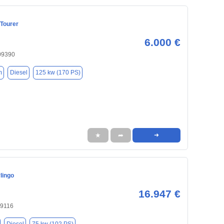
 Tourer
6.000 €
 09390
m
Diesel
125 kw (170 PS)
★
➦
➜
lingo
16.947 €
09116