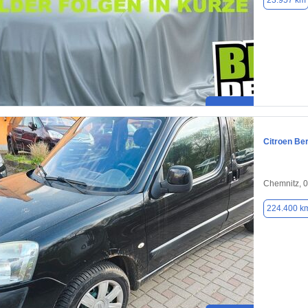
23.957 km
Citroen Ber
Chemnitz, 
224.400 k