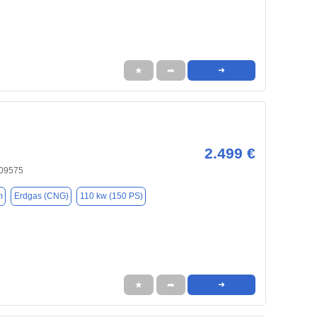
★
➦
➜
2.499 €
 09575
m
Erdgas (CNG)
110 kw (150 PS)
★
➦
➜