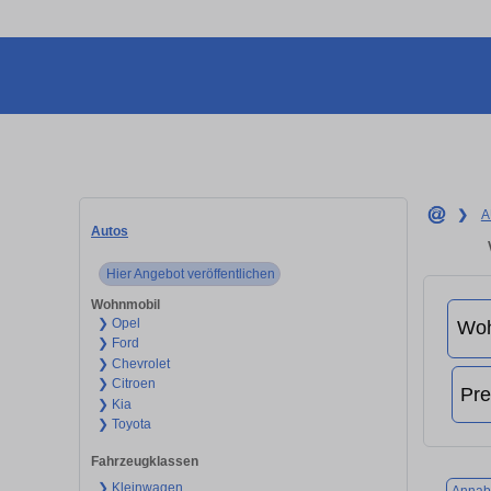
❯
A
Autos
Hier Angebot veröffentlichen
Wohnmobil
❯ Opel
❯ Ford
❯ Chevrolet
❯ Citroen
❯ Kia
❯ Toyota
Fahrzeugklassen
❯ Kleinwagen