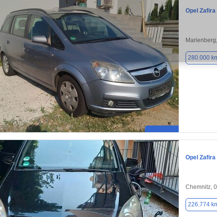
Opel Zafira
Marienberg
280.000 k
Opel Zafira
Chemnitz, 
226.774 k