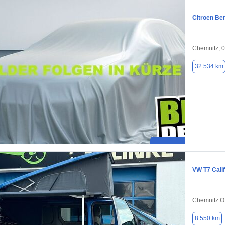
Citroen Ber
Chemnitz, 
32.534 km
VW T7 Calif
Chemnitz O
8.550 km