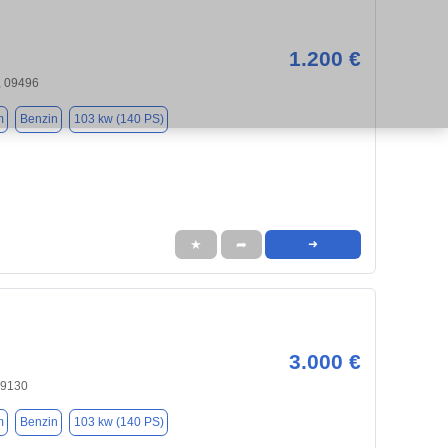
1.200 €
, 09496
m
Benzin
103 kw (140 PS)
★
➦
➜
3.000 €
09130
m
Benzin
103 kw (140 PS)