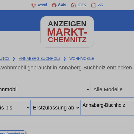
Event
Auto
Immo
Job
ANZEIGEN
MARKT-
CHEMNITZ
UTOS
❯
ANNABERG-BUCHHOLZ
❯
WOHNMOBILE
Wohnmobil gebraucht in Annaberg-Buchholz entdecken 
×