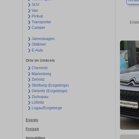
Annab
❯ SUV
❯ Van
❯ Pickup
❯ Transporter
Entde
❯ Camper
❯ Jahreswagen
❯ Oldtimer
❯ E-Auto
Orte im Umkreis
❯ Chemnitz
❯ Marienberg
❯ Zwönitz
❯ Stollberg (Erzgebirge)
❯ Oelsnitz (Erzgebirge)
❯ Zschopau
❯ Lößnitz
❯ Lugau/Erzgebirge
Events
Freizeit
Immobilien