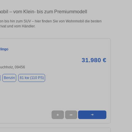
obil – vom Klein- bis zum Premiummodell
 bis hin zum SUV – hier finden Sie von Wohnmobil die besten
ivat und vom Händler.
lingo
31.980 €
uchholz, 09456
Benzin
81 kw (110 PS)
★
➦
➜