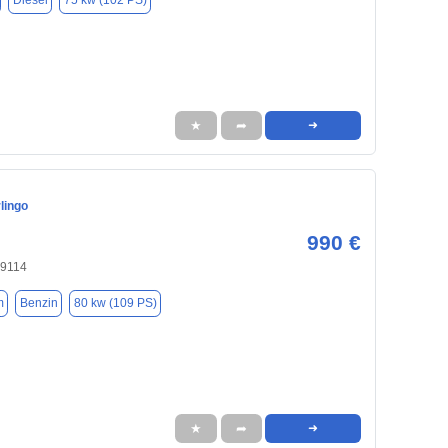
Diesel
75 kw (102 PS)
★
➦
➜
lingo
990 €
09114
m
Benzin
80 kw (109 PS)
★
➦
➜