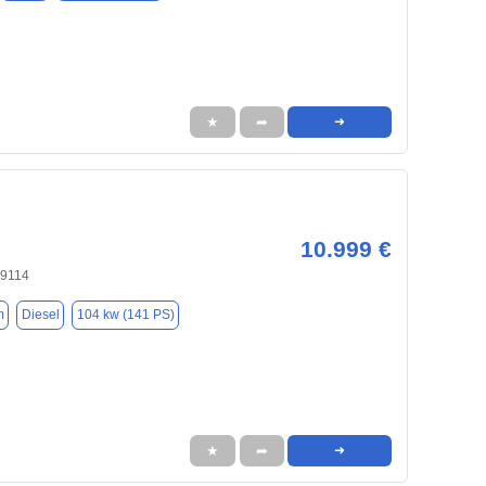
★
➦
➜
10.999 €
09114
m
Diesel
104 kw (141 PS)
★
➦
➜