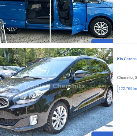
Kia Carens
Chemnitz, 
122.769 k