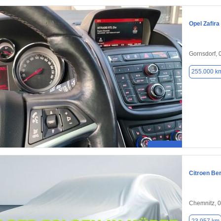
Opel Zafira
Gornsdorf,
255.000 k
Citroen Ber
Chemnitz, 