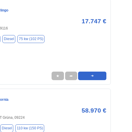
lingo
17.747 €
09116
Diesel
75 kw (102 PS)
★
➦
➜
ornia
58.970 €
T Grüna, 09224
Diesel
110 kw (150 PS)