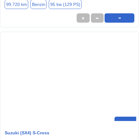
99.720 km
Benzin
95 kw (129 PS)
★
➦
➜
Suzuki (SX4) S-Cross