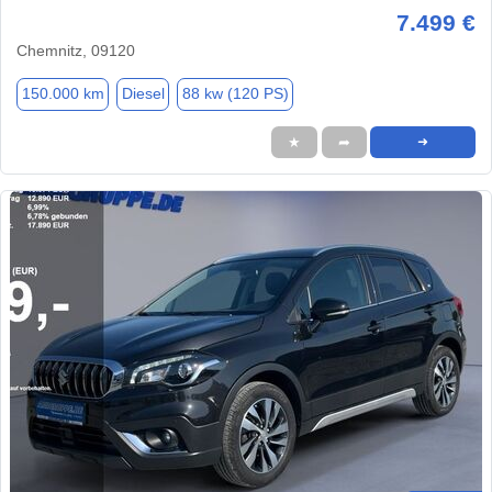
7.499 €
Chemnitz, 09120
150.000 km
Diesel
88 kw (120 PS)
★
➦
➜