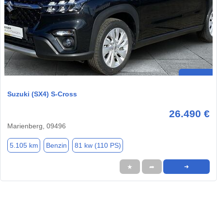
Suzuki (SX4) S-Cross
26.490 €
Marienberg, 09496
5.105 km
Benzin
81 kw (110 PS)
★
➦
➜