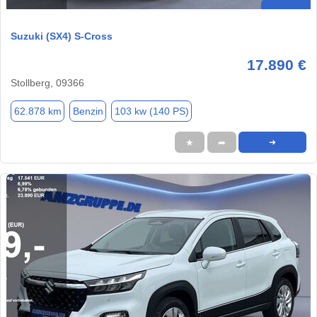
Suzuki (SX4) S-Cross
17.890 €
Stollberg, 09366
62.878 km
Benzin
103 kw (140 PS)
★
➦
➜