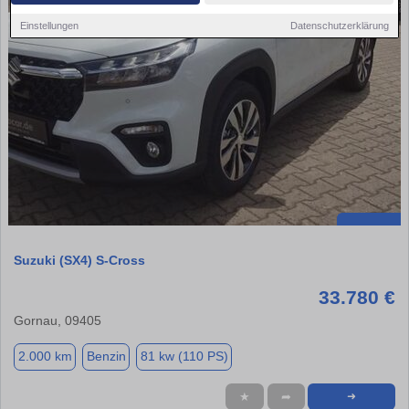
Einstellungen
Datenschutzerklärung
Suzuki (SX4) S-Cross
33.780 €
Gornau, 09405
2.000 km
Benzin
81 kw (110 PS)
★
➦
➜