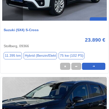
Suzuki (SX4) S-Cross
23.890 €
Stollberg, 09366
11.395 km
Hybrid (Benzin/Elekt
75 kw (102 PS)
★
➦
➜