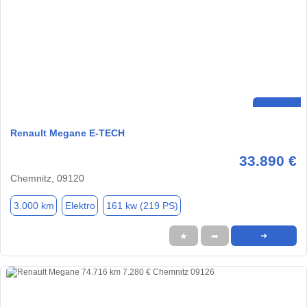
Renault Megane E-TECH
33.890 €
Chemnitz, 09120
3.000 km
Elektro
161 kw (219 PS)
★
➦
➜