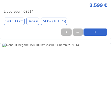
3.599 €
Lippersdorf, 09514
143.193 km
Benzin
74 kw (101 PS)
★
➦
➜