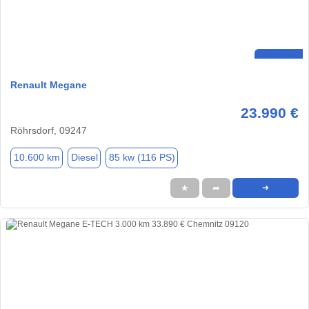
Renault Megane
23.990 €
Röhrsdorf, 09247
10.600 km
Diesel
85 kw (116 PS)
★
➦
➜