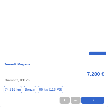
Renault Megane
7.280 €
Chemnitz, 09126
74.716 km
Benzin
85 kw (116 PS)
★
➦
➜