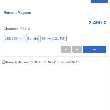
Renault Megane
2.490 €
Chemnitz, 09114
158.100 km
Benzin
96 kw (131 PS)
★
➦
➜