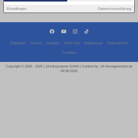
Einstellungen
Datenschutzerklärung
Ratgeber
Presse
Lokales
Über Uns
Impressum
Datenschutz
Cookies
Copyright © 2000 - 2026 | 1A Infosysteme GmbH | Content by: 1A-Anzeigenmarkt.de
09.08.2026