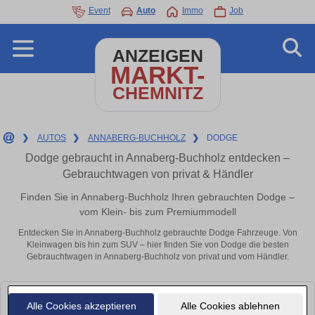
Event
Auto
Immo
Job
ANZEIGEN
MARKT-
CHEMNITZ
❯
AUTOS
❯
ANNABERG-BUCHHOLZ
❯
DODGE
Dodge gebraucht in Annaberg-Buchholz entdecken –
Gebrauchtwagen von privat & Händler
Finden Sie in Annaberg-Buchholz Ihren gebrauchten Dodge –
vom Klein- bis zum Premiummodell
Entdecken Sie in Annaberg-Buchholz gebrauchte Dodge Fahrzeuge. Von
Kleinwagen bis hin zum SUV – hier finden Sie von Dodge die besten
Gebrauchtwagen in Annaberg-Buchholz von privat und vom Händler.
Leider konnten wir derzeit keine passenden Autos finden. Schauen Sie
Alle Cookies akzeptieren
Alle Cookies ablehnen
bald wieder vorbei!