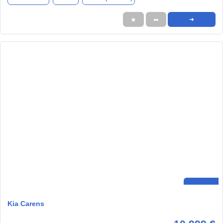
★
➦
➜
Kia Carens