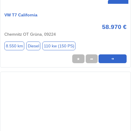
VW T7 California
58.970 €
Chemnitz OT Grüna, 09224
8.550 km
Diesel
110 kw (150 PS)
★
➦
➜