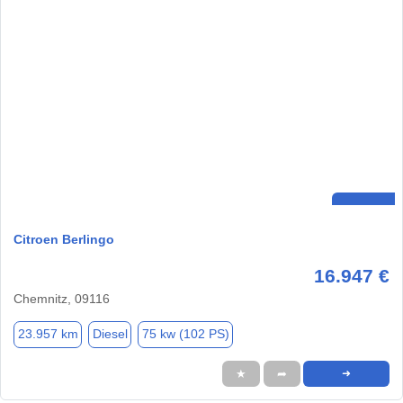
Citroen Berlingo
16.947 €
Chemnitz, 09116
23.957 km
Diesel
75 kw (102 PS)
★
➦
➜