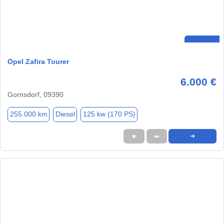
Opel Zafira Tourer
6.000 €
Gornsdorf, 09390
255.000 km
Diesel
125 kw (170 PS)
★
➦
➜