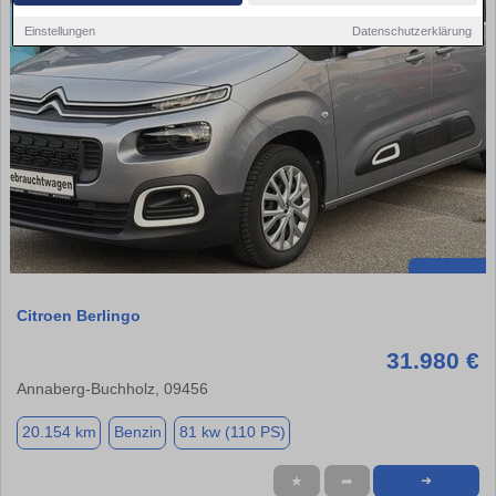
Einstellungen
Datenschutzerklärung
Citroen Berlingo
31.980 €
Annaberg-Buchholz, 09456
20.154 km
Benzin
81 kw (110 PS)
★
➦
➜