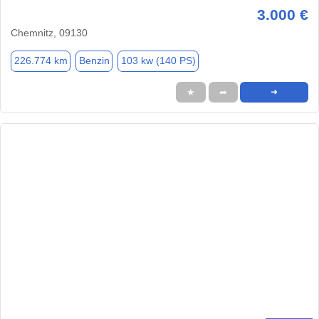
3.000 €
Chemnitz, 09130
226.774 km
Benzin
103 kw (140 PS)
★
➦
➜