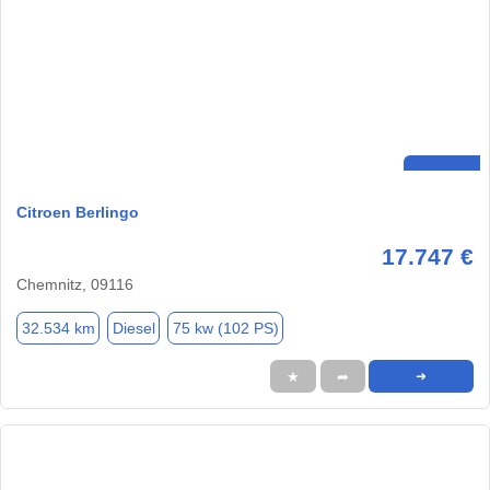
Citroen Berlingo
17.747 €
Chemnitz, 09116
32.534 km
Diesel
75 kw (102 PS)
★
➦
➜