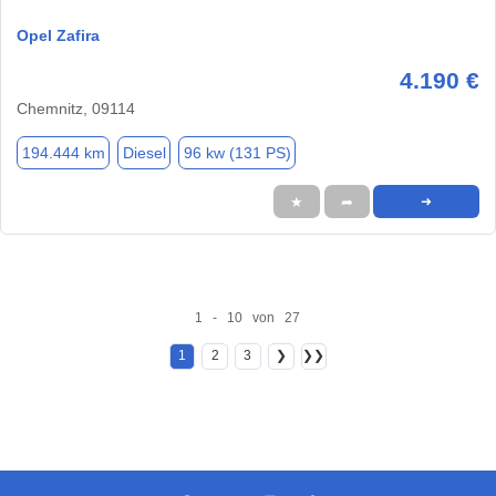
Opel Zafira
4.190 €
Chemnitz, 09114
194.444 km
Diesel
96 kw (131 PS)
★
➦
➜
1 - 10 von 27
1
2
3
❯
❯❯