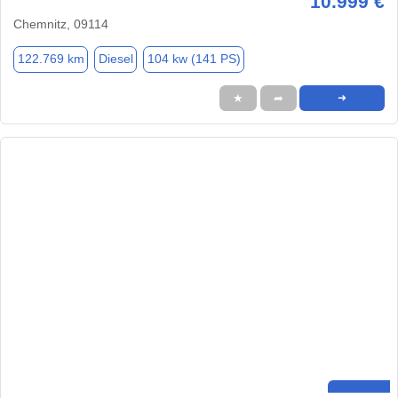
10.999 €
Chemnitz, 09114
122.769 km
Diesel
104 kw (141 PS)
★
➦
➜